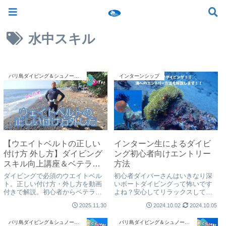
ツアー一覧
ツアースケジュール
料金案内
お問合せ
お客様の声
バリ島でいちばん優しい初心者専門 ≫
水中スキル
バリ島ダイビング＆シュノーケリング
インターンシップ
【ウエイトベルトの正しい
インターン生によるダイビ
付け方 外し方】ダイビング
ング初心者向けエントリー
スキル向上講座＆ベテラン
方法
ダイバーさんでも意外と間
ダイビングで必須のウエイトベル
初心者ダイバーさんはいきなり深
違えてるあるある
ト。正しい付け方・外し方を動画
いボートダイビングって怖いです
付きで解説。初心者からベテラン
よね？安心してリラックスしてエ
まで安全に楽しむための基本スキ
ントリーしてダイビングを楽しめ
2025.11.30
2024.10.02
2024.10.05
ルをバリ島くらげ村が紹介しま
る方法を、インターンシップ生が
す。
ご紹介致します。
バリ島ダイビング＆シュノーケリング
バリ島ダイビング＆シュノーケリング