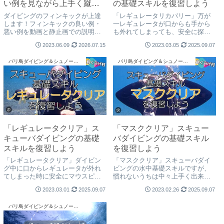
い例を見ながら上手く蹴る
の基礎スキルを復習しよう
コツをご紹介します
ダイビングのフィンキックが上達
「レギュレータリカバリー」万が
します！フィンキックの良い例・
一レギュレータが口からも手から
悪い例を動画と静止画での説明、
も外れてしまっても、安全に探し
フィンキックのコツなどもご紹
出して呼吸を再開できる大事な水
2023.06.09
2026.07.15
2023.03.05
2025.09.07
介。フィンキックの上達は中性浮
中スキル。手順に忠実に行う事が
力の上達にも繋がります。バリ島
レギュレータを見つけ出す一番早
バリ島ダイビング＆シュノーケリング
バリ島ダイビング＆シュノーケリング
くらげ村が安全に楽しくご案内致
い方法ですよ！バリ島くらげ村が
しますよ
ご案内致します。
「レギュレータクリア」ス
「マスククリア」スキュー
キューバダイビングの基礎
バダイビングの基礎スキル
スキルを復習しよう
を復習しよう
「レギュレータクリア」ダイビン
「マスククリア」スキューバダイ
グ中に口からレギュレータが外れ
ビングの水中基礎スキルですが、
てしまった時に安全にマウスピー
慣れないうちは中々上手く出来ま
スを咥え直して呼吸を再開する大
せん。手順を覚えて落ち着いて練
2023.03.01
2025.09.07
2023.02.26
2025.09.07
事な方法です。慣れないうちは、
習して、サクッと出来るようにな
落ち着いて浅いところでゆっくり
りましょう！バリ島くらげ村がご
バリ島ダイビング＆シュノーケリング
練習しましょう！バリ島くらげ村
案内致します。
がご案内致します。