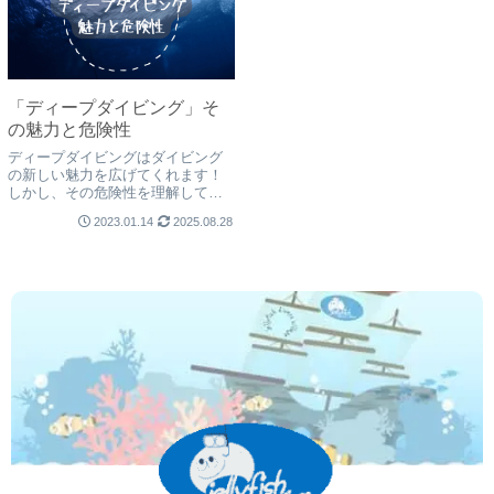
「ディープダイビング」そ
の魅力と危険性
ディープダイビングはダイビング
の新しい魅力を広げてくれます！
しかし、その危険性を理解してい
ないと危険な目に合うかも。リス
2023.01.14
2025.08.28
クを理解して、どうすれば安全に
楽しむ事ができるのか、ちゃんと
知っておきましょうね！バリ島く
らげ村がご案内致します。