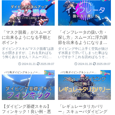
「マスク脱着」がスムーズ
「インフレータの扱い方・
に出来るようになる手順と
探し方」スムーズに浮力調
ポイント
節を出来るようになりまし
ょう！
ダイビングスキル“マスク脱着”は誰
ダイビング中に上手く空気が抜け
もが躓きますが、これを見ればも
ず水面まで浮いてしまった事はな
う怖くありません！スムーズに出
いですか？これを読めばもうそん
来るようになる手順とポイントを
な事はなくなります！BCD内の空
2024.01.21
2025.09.07
2024.01.20
2025.09.07
押さえてご説明します！安全で楽
気を入れたり抜いたりして調整す
しいダイビングをしましょうね！
るインフレータの扱い方について
バリ島ダイビング＆シュノーケリング
バリ島ダイビング＆シュノーケリング
ご説明しています。
【ダイビング基礎スキル】
「レギュレータリカバリ
フィンキック！良い例・悪
ー」スキューバダイビング