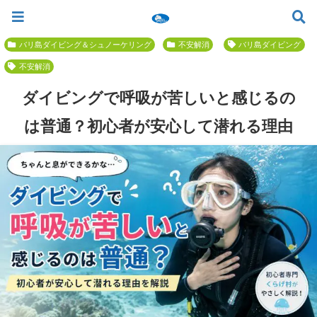
ツアー一覧
ツアースケジュール
料金案内
お問合せ
お客様の声
バリ島でいちばん優しい初心者専門 ≫
バリ島ダイビング＆シュノーケリング
不安解消
バリ島ダイビング
不安解消
ダイビングで呼吸が苦しいと感じるの
は普通？初心者が安心して潜れる理由