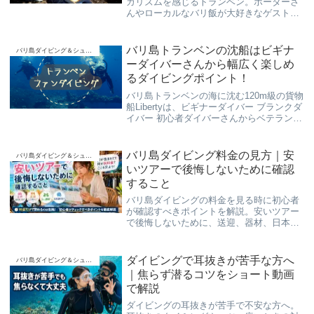
カリズムを感じるトランベン。ポーターさ
んやローカルなバリ飯が大好きなゲスト様
と、王道ダイビングポイントでスローダイ
ブして参りました。安心安全のダイビング
ツアーはバリ島くらげ村にお任せ下さい！
バリ島トランベンの沈船はビギナ
バリ島ダイビング＆シュノーケリング
ーダイバーさんから幅広く楽しめ
るダイビングポイント！
バリ島トランベンの海に沈む120m級の貨物
船Libertyは、ビギナーダイバー ブランクダ
イバー 初心者ダイバーさんからベテランさ
んまで幅広く楽しんで頂けるダイビング＆
シュノーケリングポイントです。バリ島く
らげ村がご案内致します。
バリ島ダイビング料金の見方｜安
バリ島ダイビング＆シュノーケリング
いツアーで後悔しないために確認
すること
バリ島ダイビングの料金を見る時に初心者
が確認すべきポイントを解説。安いツアー
で後悔しないために、送迎、器材、日本語
対応、少人数制、安全管理、追加料金の見
方を日本人インストラクター目線で紹介し
ます。
ダイビングで耳抜きが苦手な方へ
バリ島ダイビング＆シュノーケリング
｜焦らず潜るコツをショート動画
で解説
ダイビングの耳抜きが苦手で不安な方へ。