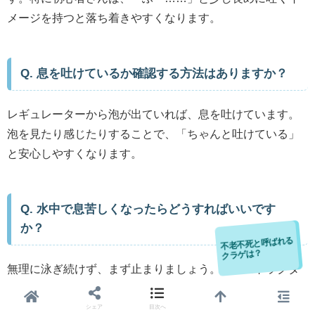
メージを持つと落ち着きやすくなります。
Q. 息を吐けているか確認する方法はありますか？
レギュレーターから泡が出ていれば、息を吐けています。
泡を見たり感じたりすることで、「ちゃんと吐けている」
と安心しやすくなります。
Q. 水中で息苦しくなったらどうすればいいです
か？
ベニクラゲです！細
胞を若返らせる能力
不老不死と呼ばれる
クラゲは？
があります。
無理に泳ぎ続けず、まず止まりましょう。インストラクタ
ーに合図をして、ゆっくり呼吸を整えます。落ち着かない
場合は水面に戻れば大丈夫です。
シェア
目次へ