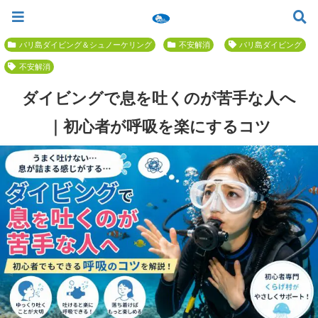
ツアー一覧
ツアースケジュール
料金案内
お問合せ
お客様の声
バリ島でいちばん優しい初心者専門 ≫
バリ島ダイビング＆シュノーケリング
不安解消
バリ島ダイビング
不安解消
ダイビングで息を吐くのが苦手な人へ
｜初心者が呼吸を楽にするコツ