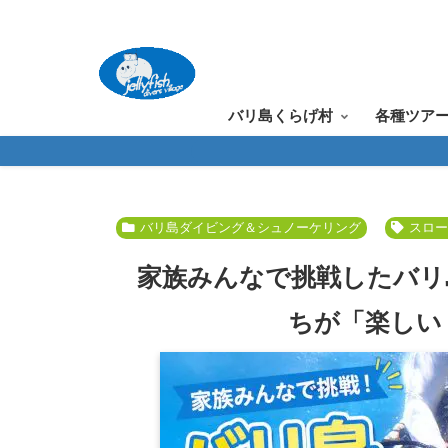
バリ島くらげ村
各種ツア
バリ島ダイビング＆シュノーケリング
スロ
家族みんなで挑戦したバリ
ちが「楽しい