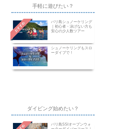
手軽に遊びたい？
バリ島シュノーケリング
おすすめ
｜初心者・泳げない方も
安心の少人数ツアー
シュノーケリングもスロ
ーダイブで！
ダイビング始めたい？
バリ島SSIオープンウォ
ーターダイバーコース｜