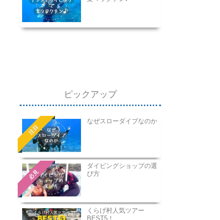
ピックアップ
なぜスローダイブなのか
注目
ダイビングショップの選
必見
び方
くらげ村人気ツアー
BEST5！