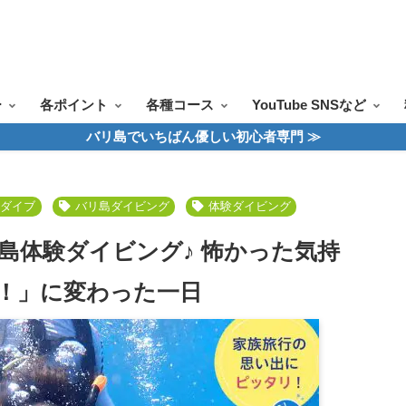
ツアー一覧
ツアースケジュール
料金案内
お問合せ
お客様の声
ー
各ポイント
各種コース
YouTube SNSなど
バリ島でいちばん優しい初心者専門 ≫
ーダイブ
バリ島ダイビング
体験ダイビング
島体験ダイビング♪ 怖かった気持
！」に変わった一日