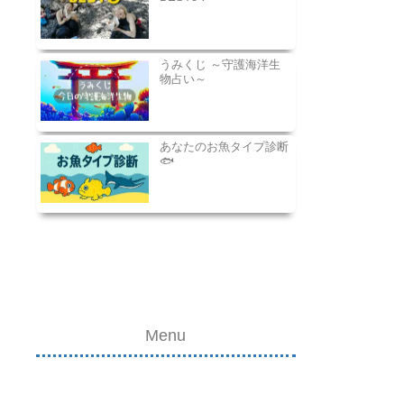
うみくじ ～守護海洋生
物占い～
あなたのお魚タイプ診断
🐟
Menu