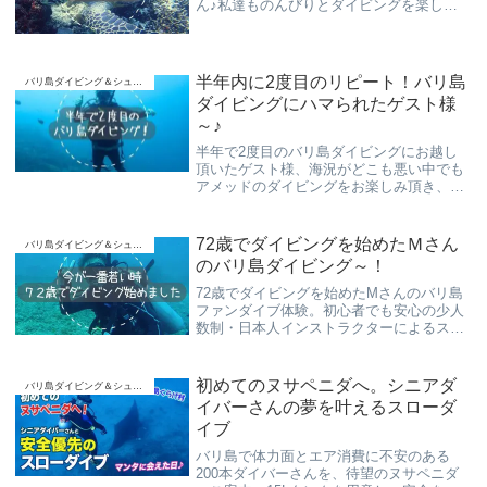
ん♪私達ものんびりとダイビングを楽しみ
ましょう！
半年内に2度目のリピート！バリ島
バリ島ダイビング＆シュノーケリング
ダイビングにハマられたゲスト様
～♪
半年で2度目のバリ島ダイビングにお越し
頂いたゲスト様、海況がどこも悪い中でも
アメッドのダイビングをお楽しみ頂き、濃
い魚影やウミガメフィーバーなどなど“スロ
ーダイブ”でご案内させて頂きました！
72歳でダイビングを始めたＭさん
バリ島ダイビング＆シュノーケリング
のバリ島ダイビング～！
72歳でダイビングを始めたMさんのバリ島
ファンダイブ体験。初心者でも安心の少人
数制・日本人インストラクターによるスロ
ーダイブで、カクレクマノミやアオウミガ
メとの出会いを楽しめます。
初めてのヌサペニダへ。シニアダ
バリ島ダイビング＆シュノーケリング
イバーさんの夢を叶えるスローダ
イブ
バリ島で体力面とエア消費に不安のある
200本ダイバーさんを、待望のヌサペニダ