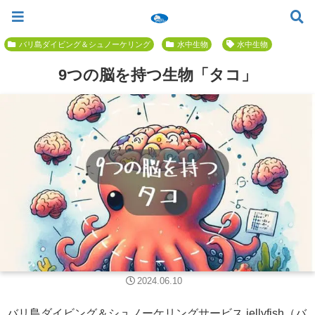
ツアー一覧
ツアースケジュール
料金案内
お問合せ
お客様の声
バリ島でいちばん優しい初心者専門 ≫
バリ島ダイビング＆シュノーケリング
水中生物
水中生物
9つの脳を持つ生物「タコ」
2024.06.10
バリ島ダイビング＆シュノーケリングサービス jellyfish（バ