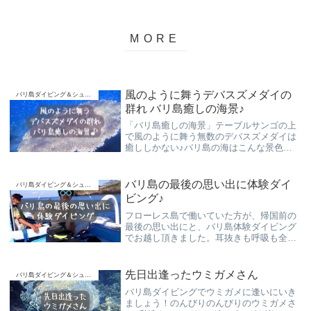
風のように舞うデバスズメダイの
バリ島ダイビング＆シュノーケリング
群れ バリ島癒しの海景♪
「バリ島癒しの海景」テーブルサンゴの上
で風のように舞う無数のデバスズメダイは
癒ししかない♪バリ島の海はこんな景色が
目白押し。ビギナーダイバー ブランクダイ
バー 初心者ダイバーさんも安全に楽しくご
案内させて頂きます。
バリ島の最後の思い出に体験ダイ
バリ島ダイビング＆シュノーケリング
ビング♪
フローレス島で働いていた方が、帰国前の
最後の思い出にと、バリ島体験ダイビング
でお越し頂きました。耳抜きも呼吸も全く
問題なく「ダイビング本当に初めてです
か？」と聞いてしまうくらいスムーズで、
のんびりとお楽しみ頂けました！
先日出逢ったウミガメさん
バリ島ダイビング＆シュノーケリング
バリ島ダイビングでウミガメに逢いにいき
ましょう！のんびりのんびりのウミガメさ