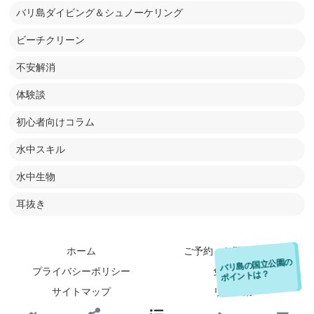
バリ島ダイビング＆シュノーケリング
ビーチクリーン
不安解消
体験談
初心者向けコラム
水中スキル
水中生物
耳抜き
ホーム
ご予約・お問い合わせ
ムンジャンガンで
す！めっちゃキレイ
バリ島の国立公園の
プライバシーポリシー
免責事項
ポイントは？
です！
サイトマップ
リンク集