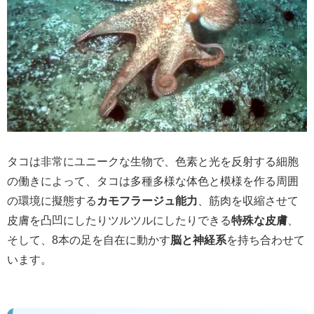
タコは非常にユニークな生物で、色素と光を反射する細胞
の働きによって、タコは多種多様な体色と模様を作る周囲
の環境に擬態する
カモフラージュ能力
、筋肉を収縮させて
皮膚を凸凹にしたりツルツルにしたりできる
特殊な皮膚
、
そして、8本の足を自在に動かす
脳と神経系
を持ち合わせて
います。