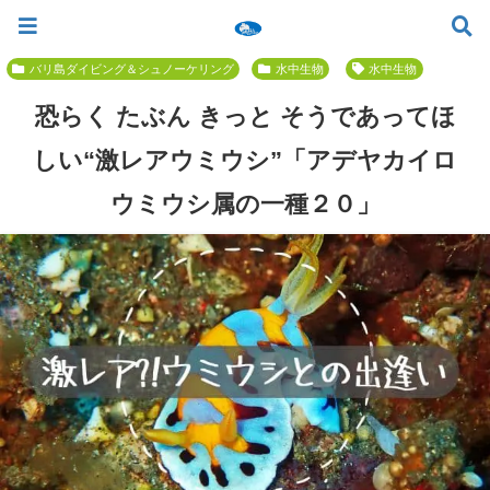
ツアー一覧
ツアースケジュール
料金案内
お問合せ
お客様の声
バリ島でいちばん優しい初心者専門 ≫
バリ島ダイビング＆シュノーケリング
水中生物
水中生物
恐らく たぶん きっと そうであってほ
しい“激レアウミウシ”「アデヤカイロ
ウミウシ属の一種２０」