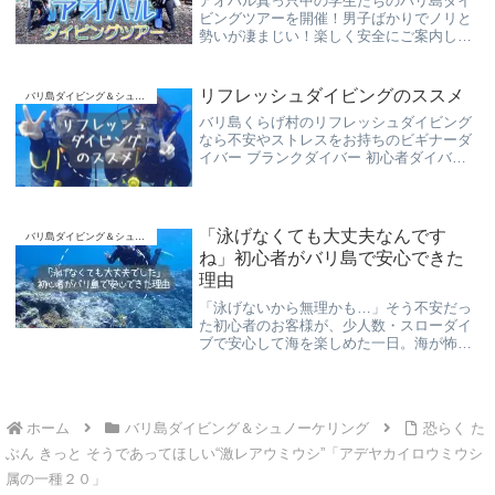
アオハル真っ只中の学生たちのバリ島ダイ
ビングツアーを開催！男子ばかりでノリと
勢いが凄まじい！楽しく安全にご案内して
参りました！
リフレッシュダイビングのススメ
バリ島ダイビング＆シュノーケリング
バリ島くらげ村のリフレッシュダイビング
なら不安やストレスをお持ちのビギナーダ
イバー ブランクダイバー 初心者ダイバー
さんも安心してリフレッシュ！日本人イン
ストラクターがあなたに合わせたダイビン
グの知識やスキルをわかりやすくご案内致
します。
「泳げなくても大丈夫なんです
バリ島ダイビング＆シュノーケリング
ね」初心者がバリ島で安心できた
理由
「泳げないから無理かも…」そう不安だっ
た初心者のお客様が、少人数・スローダイ
ブで安心して海を楽しめた一日。海が怖い
人、女性一人旅、初心者向けのバリ島ダイ
ビング体験談です。
ホーム
バリ島ダイビング＆シュノーケリング
恐らく た
ぶん きっと そうであってほしい“激レアウミウシ”「アデヤカイロウミウシ
属の一種２０」