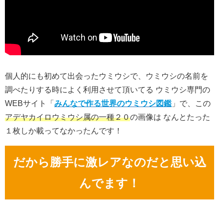
個人的にも初めて出会ったウミウシで、ウミウシの名前を
調べたりする時によく利用させて頂いてる ウミウシ専門の
WEBサイト「
みんなで作る世界のウミウシ図鑑
」で、この
アデヤカイロウミウシ属の一種２０
の画像は なんとたった
１枚しか載ってなかったんです！
だから勝手に激レア
なのだと
思い込
んでます
！