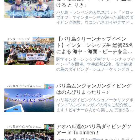
ける と りき」
バリ島トランベンの人気スポット「ドロッ
プオフ」でインターン生が潜った感動のダ
イビング体験。ウコンハネガイやクマドリ
カエルアンコウなど、海中での貴重な出会
いを写真付きで紹介。初心者にも安心のス
ローダイブで、海の魅力を満喫しよう。
【バリ島クリーンナップイベン
インターンシップ
ト】インターンシップ生 総勢25名
による 海中・海面・ビーチを全員
でゴミ拾い！
関学インターンシップ生“クリーンナップイ
ベント” を開催。学生総勢25名、安全確保
の為のダイビング・シュノーケリングガイ
ド5名が、SDGｓや海洋環境、ゴミ問題を
考える一環としてのゼミの課題でもある、
インターンシップ締めくくりの最後の企画
バリ島ムンジャンガンダイビング
バリ島ダイビング＆シュノーケリング
はのんびりまったり～♪
バリ島のダイビング＆シュノーケリングポ
イント“ムンジャンガン”の海をご紹介致し
ます！ビギナーさんから楽しんで頂ける南
国中の南国の海、スローダイブでご案内さ
せて頂いております(#^^#)
アオハル達のバリ島ダイビングツ
バリ島ダイビング＆シュノーケリング
アー in Tulamben！