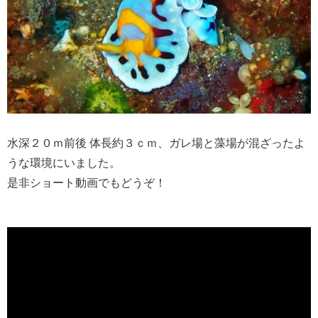
水深２０ｍ前後 体長約３ｃｍ、ガレ場と藻場が混ざったよ
うな環境にいました。
是非ショート動画でもどうぞ！