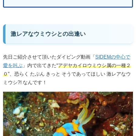
激レアなウミウシとの出逢い
先日ご紹介させて頂いたダイビング動画「
SIDEMの中心で
愛を叫ぶ
」内で出てきた“
アデヤカイロウミウシ属の一種２
０
”、恐らく たぶん きっと そうであってほしい 激レアなウ
ミウシ?! なんです！