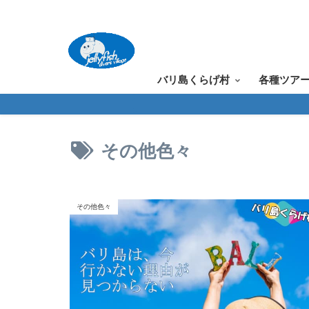
バリ島くらげ村
各種ツア
その他色々
その他色々