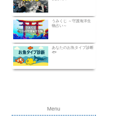
うみくじ ～守護海洋生
物占い～
あなたのお魚タイプ診断
🐟
Menu