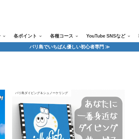
ツアー一覧
ツアースケジュール
料金案内
お問合せ
お客様の声
ー
各ポイント
各種コース
YouTube SNSなど
バリ島でいちばん優しい初心者専門 ≫
バリ島ダイビング＆シュノーケリング