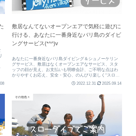
た
敷居なんてないオープンエアで気軽に遊びに
行ける、あなたに一番身近なバリ島のダイビ
ングサービス(*^^)v
な
リ
あなたに一番身近なバリ島ダイビング＆シュノーケリン
グサービス、敷居はなくオープンエアなサービス、スタ
お
ッフの顔が見え、お支払いも明瞭会計、ご不明な点はわ
かりやすくお応え、安全・安心、のんびり楽しく“スロー
ダイブ”でご案内しております！
.08
2022.12.31
2025.09.14
その他色々