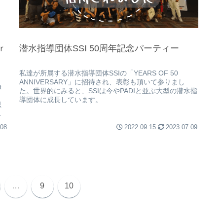
ｒ
潜水指導団体SSI 50周年記念パーティー
私達が所属する潜水指導団体SSIの「YEARS OF 50
ANNIVERSARY」に招待され、表彰も頂いて参りまし
t
た。世界的にみると、SSIは今やPADIと並ぶ大型の潜水指
導団体に成長しています。
思
ョ
.08
2022.09.15
2023.07.09
…
9
10