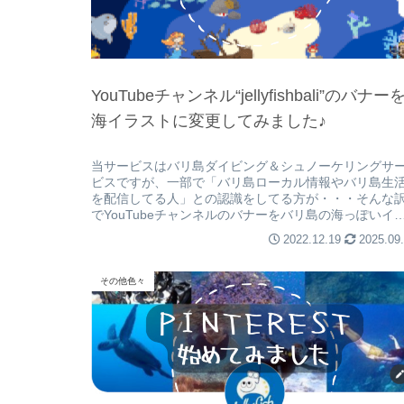
YouTubeチャンネル“jellyfishbali”のバナー
海イラストに変更してみました♪
当サービスはバリ島ダイビング＆シュノーケリングサ
ビスですが、一部で「バリ島ローカル情報やバリ島生
を配信してる人」との認識をしてる方が・・・そんな
でYouTubeチャンネルのバナーをバリ島の海っぽいイ
ストに変更してみました！
2022.12.19
2025.09
その他色々