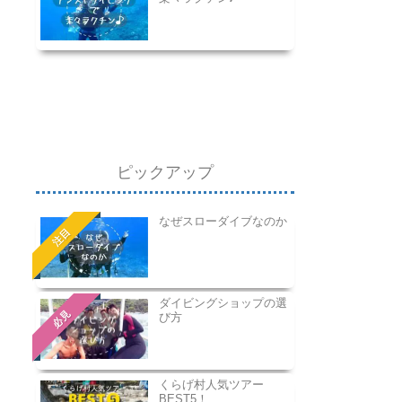
ピックアップ
なぜスローダイブなのか
注目
ダイビングショップの選
必見
び方
くらげ村人気ツアー
BEST5！