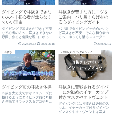
ダイビングで耳抜きできな
耳抜きが苦手な方にコツを
い人へ｜初心者が焦らなく
ご案内｜バリ島くらげ村の
ていい理由
安心ダイビングガイド
ダイビングで耳抜きができず不安
バリ島でダイビングを始めたいけ
な初心者の方へ。耳抜きできない
ど耳抜きが不安…そんな初心者の
原因、焦ると危険な理由、ゆっく
方へ。ゆっくり潜るスローダイブ
り潜るコツをバリ島くらげ村の日
のコツ、日本人インストラクター
2026.05.12
2026.05.18
2026.02.17
本人インストラクターが解説。耳
による安心サポート、体験談を紹
抜きが苦手でも安心して楽しめる
介。耳抜きが苦手でも安心して海
耳抜き
バリ島ダイビング＆シュノーケリング
スローダイブをご紹介します。
を楽しめます。
ダイビング前の耳抜き体操
耳抜きに苦戦されるダイバ
ーにお勧めのイヤーカップ
耳抜き大丈夫ですか？スムーズに
付きマスクやオトヴェント
抜けるようにダイビング前に耳抜
き体操でリラックス＆アゴや耳管
ダイビングには耳抜きは必須のス
をほぐしておきましょう！ストレ
キル。イヤーカップ付きダイビン
スなく安心して潜れるようにして
グマスクやオトヴェントは耳抜き
おきましょうね！
の苦手な方 耳抜きのコツやタイミ