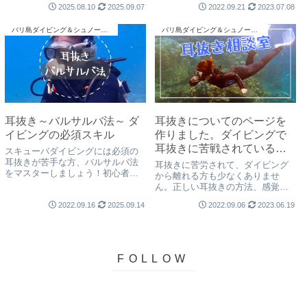
2025.08.10
2025.09.07
2022.09.21
2023.07.08
ングがイマイチわからない方 耳管
があまり強くない方にオススメで
バリ島ダイビング＆シュノーケリング
バリ島ダイビング＆シュノーケリング
す。バリ島くらげ村にはイヤーカ
ップ付きマスクあります。
耳抜き～バルサルバ法～ ダ
耳抜きについてのページを
イビングの必須スキル
作りました。ダイビングで
耳抜きに苦戦されている方
スキューバダイビングには必須の
は読んでみて下さい
耳抜きが苦手な方、バルサルバ法
耳抜きに苦労されて、ダイビング
をマスターしましょう！初心者で
から離れる方も少なくありませ
も耳抜きのコツを掴みやすい、一
ん。正しい耳抜きの方法、感覚や
番オーソドックスな方法です。耳
コツを掴めば、きっとダイビング
を傷めずに抜く方法をご紹介して
2022.09.16
2025.09.14
2022.09.06
2023.06.19
もシュノーケリングももっと楽し
います。バリ島くらげ村がご案内
くなります！バリ島くらげ村がご
致します。
案内致します。