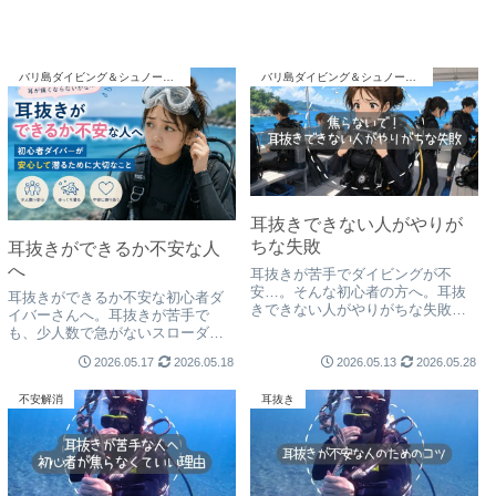
バリ島ダイビング＆シュノーケリング
バリ島ダイビング＆シュノーケリング
耳抜きできない人がやりが
ちな失敗
耳抜きができるか不安な人
へ
耳抜きが苦手でダイビングが不
安…。そんな初心者の方へ。耳抜
耳抜きができるか不安な初心者ダ
きできない人がやりがちな失敗
イバーさんへ。耳抜きが苦手で
や、焦らずゆっくり潜るコツを、
も、少人数で急がないスローダイ
バリ島の初心者向けダイビングシ
ブなら安心して海に慣れていけま
ョップ「くらげ村」がわかりやす
2026.05.17
2026.05.18
2026.05.13
2026.05.28
す。海が怖い人や泳げない人にも
く紹介します。
寄り添う、初心者向けダイビング
不安解消
耳抜き
の考え方を紹介します。