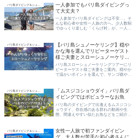
ブ”、是非ご覧下さい(*^▽^*)
一人参加でもバリ島ダイビングっ
バリ島ダイビング＆シュノーケリング
て大丈夫？
一人参加でバリ島ダイビングは不安…。そ
んな初心者や女性一人旅の方へ。少人数制
でゆっくり楽しむ「くらげ村」が、一人参
加でも安心して体験ダイビングやシュノー
ケリングを楽しめる理由を紹介します。
【バリ島シュノーケリング】穏や
バリ島ダイビング＆シュノーケリング
かな海を選んでリピーターゲスト
様ご夫妻とスローシュノーケリン
グ♪
バリ島スローシュノーケリングツアーにリ
ピーターゲスト様ご夫妻をご案内。穏やか
で温かいポイントを選んで、サンゴ礁やお
魚をご紹介させて頂きました。ゲスト様が
ウミガメを見つけられ、テンションアゲア
ゲ！安心安全のバリ島シュノーケリングツ
「ムスジコショウダイ」バリ島ダ
バリ島ダイビング＆シュノーケリング
アーでした。
イビングではポピュラーなお魚
バリ島のダイビングで出逢えるムスジコシ
ョウダイ、存在感のある群れの動画や生
態、間違えやすい似たお魚などをご紹介致
します。
女性一人旅で初ファンダイビン
バリ島ダイビング＆シュノーケリング
グ。大人数が苦手な初心者さんに