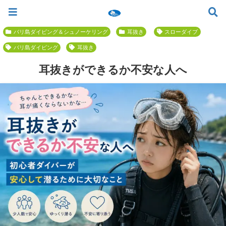
ツアー一覧
ツアースケジュール
料金案内
お問合せ
お客様の声
バリ島でいちばん優しい初心者専門 ≫
バリ島ダイビング＆シュノーケリング
耳抜き
スローダイブ
バリ島ダイビング
耳抜き
耳抜きができるか不安な人へ