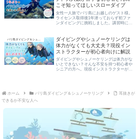
こそ知ってほしいスローダイブ
女性一人旅でバリ島にお越しのゲスト様。
ライセンス取得後1年潜っておらず初ファ
ンダイビングに挑戦しました。講習時に大
人数で不安を感じた経験から少人数制スロ
ーダイブを選択。初心者やブランクダイバ
ーの方にも参考になる体験談です。
ダイビングやシュノーケリングは
バリ島ダイビング＆シュノーケリング
体力がなくても大丈夫？現役イン
ストラクターが初心者向けに解説
ダイビングやシュノーケリングは体力がな
いとできない？そんな不安を持つ初心者や
シニアの方へ。現役インストラクターが必
要な体力や疲れにくいコツ、安心して楽し
むためのポイントをわかりやすく解説しま
す。
ホーム
バリ島ダイビング＆シュノーケリング
耳抜きが
できるか不安な人へ