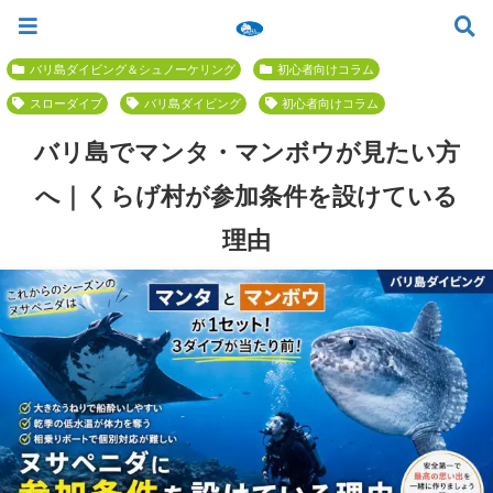
ツアー一覧
ツアースケジュール
料金案内
お問合せ
お客様の声
バリ島でいちばん優しい初心者専門 ≫
バリ島ダイビング＆シュノーケリング
初心者向けコラム
スローダイブ
バリ島ダイビング
初心者向けコラム
バリ島でマンタ・マンボウが見たい方
へ｜くらげ村が参加条件を設けている
理由