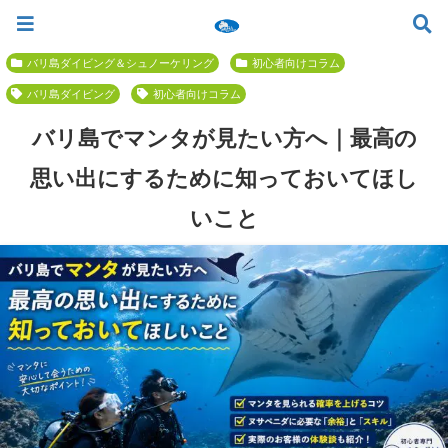
ツアー一覧
ツアースケジュール
料金案内
お問合せ
お客様の声
バリ島でいちばん優しい初心者専門 ≫
バリ島ダイビング＆シュノーケリング
初心者向けコラム
バリ島ダイビング
初心者向けコラム
バリ島でマンタが見たい方へ｜最高の
思い出にするために知っておいてほし
いこと