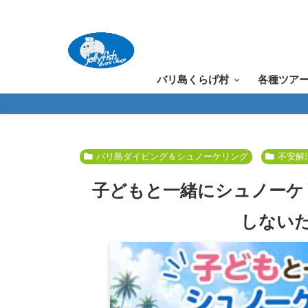
バリ島くらげ村
各種ツア
バリ島ダイビング＆シュノーケリング
不安解
子どもと一緒にシュノーケ
しない