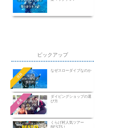
ピックアップ
なぜスローダイブなのか
注目
ダイビングショップの選
必見
び方
くらげ村人気ツアー
BEST5！