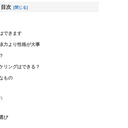
目次
はできます
泳力より性格が大事
？
ケリングはできる？
なもの
う
選び