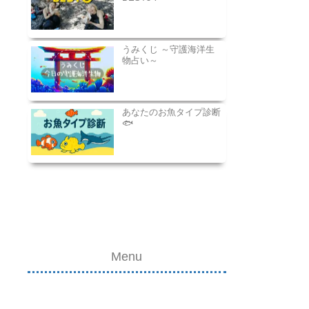
うみくじ ～守護海洋生
物占い～
あなたのお魚タイプ診断
🐟
Menu