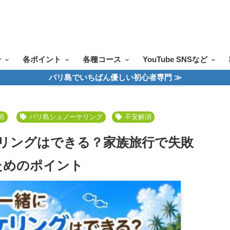
ツアー一覧
ツアースケジュール
料金案内
お問合せ
お客様の声
ー
各ポイント
各種コース
YouTube SNSなど
バリ島でいちばん優しい初心者専門 ≫
消
バリ島シュノーケリング
不安解消
リングはできる？家族旅行で失敗
ためのポイント