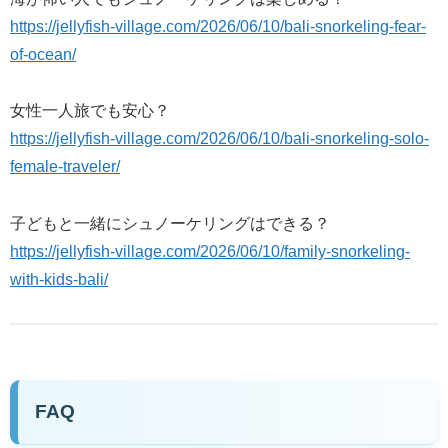
https://jellyfish-village.com/2026/06/10/bali-snorkeling-fear-
of-ocean/
女性一人旅でも安心？
https://jellyfish-village.com/2026/06/10/bali-snorkeling-solo-
female-traveler/
子どもと一緒にシュノーケリングはできる？
https://jellyfish-village.com/2026/06/10/family-snorkeling-
with-kids-bali/
FAQ