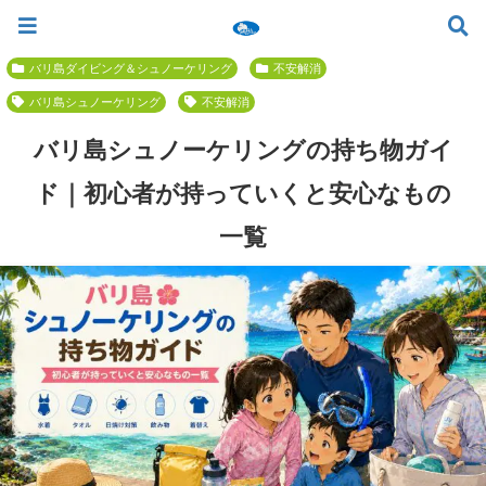
ツアー一覧
ツアースケジュール
料金案内
お問合せ
お客様の声
バリ島でいちばん優しい初心者専門 ≫
バリ島ダイビング＆シュノーケリング
不安解消
バリ島シュノーケリング
不安解消
バリ島シュノーケリングの持ち物ガイ
ド｜初心者が持っていくと安心なもの
一覧