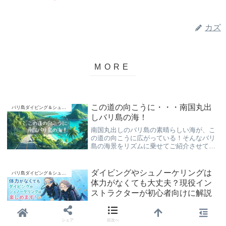
カズ
この道の向こうに・・・南国丸出
バリ島ダイビング＆シュノーケリング
しバリ島の海！
南国丸出しのバリ島の素晴らしい海が、こ
の道の向こうに広がっている！そんなバリ
島の海景をリズムに乗せてご紹介させて頂
きます。初心者さんからリラックスしてお
楽しみ頂けるバリ島くらげ村の“スローダイ
ブ”、是非ご覧下さい(*^▽^*)
ダイビングやシュノーケリングは
バリ島ダイビング＆シュノーケリング
体力がなくても大丈夫？現役イン
ストラクターが初心者向けに解説
ダイビングやシュノーケリングは体力がな
いとできない？そんな不安を持つ初心者や
シニアの方へ。現役インストラクターが必
シェア
目次へ