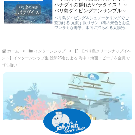
♪
ハナダイの群れがパラダイス！ ～
バリ島ダイビングアンサンブル～
バリ島ダイビング＆シュノーケリングでご
覧頂ける 見渡す限りサンゴ礁の景色とお魚
ワンサカな海景、水面に揺られる太陽光も
キラキラと輝き、ストレスフリーでご覧頂
ける癒しの海です。バリ島くらげ村が“スロ
ーダイブ”でご案内致します。
ホーム
インターンシップ
【バリ島クリーンナップイベ
ント】インターンシップ生 総勢25名による 海中・海面・ビーチを全員で
ゴミ拾い！