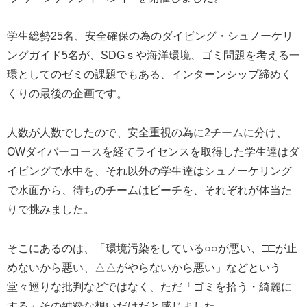
学生総勢25名、安全確保の為のダイビング・シュノーケリ
ングガイド5名が、SDGｓや海洋環境、ゴミ問題を考える一
環としてのゼミの課題でもある、インターンシップ締めく
くりの最後の企画です。
人数が人数でしたので、安全重視の為に2チームに分け、
OWダイバーコースを経てライセンスを取得した学生達はダ
イビングで水中を、それ以外の学生達はシュノーケリング
で水面から、待ちのチームはビーチを、それぞれが体当た
りで挑みました。
そこにあるのは、「環境汚染をしている○○が悪い、□□が止
めないから悪い、△△がやらないから悪い」などという
堂々巡りな批判などではなく、ただ「ゴミを拾う・綺麗に
する」その純粋な想いだけだと感じました。