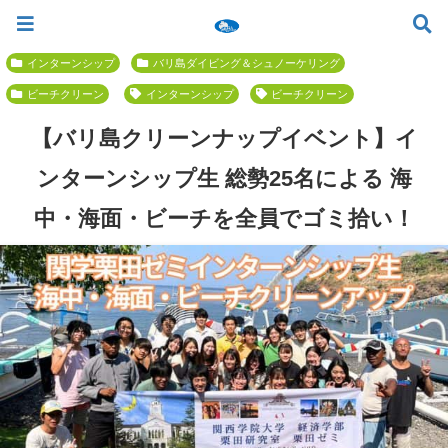
ツアー一覧
ツアースケジュール
料金案内
お問合せ
お客様の声
バリ島でいちばん優しい初心者専門 ≫
インターンシップ
バリ島ダイビング＆シュノーケリング
ビーチクリーン
インターンシップ
ビーチクリーン
【バリ島クリーンナップイベント】イ
ンターンシップ生 総勢25名による 海
中・海面・ビーチを全員でゴミ拾い！