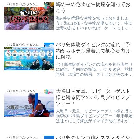
海の中の危険な生物達を知ってお
バリ島ダイビング＆シュノーケリング
こう
海の中の危険な生物を知っておきましょ
う！海には様々な生物が棲んでいて、中に
は毒のあるものもいれば、ケースによって
は襲ってくるものもいます。正しい知識を
身に着けて、より安全で楽しいダイビング
をしましょう！
バリ島体験ダイビングの流れ｜予
バリ島ダイビング＆シュノーケリング
約からホテル帰着まで初心者向け
に解説
バリ島体験ダイビングの流れを初心者向け
に解説。予約前の相談、ホテル送迎、器材
説明、浅場での練習、ダイビング後のホテ
ル帰着まで、日本人インストラクター目線
でやさしく紹介します。
大晦日～元旦、リピーターゲスト
バリ島ダイビング＆シュノーケリング
様と潜る雨季のバリ島ダイビング
ツアー！
大晦日～元旦、リピーターゲスト様と潜る
雨季のバリ島ダイビングツアー！年末年始
は往々にして海況がイマイチなのですが、
そんな海況でも楽しめるヘビーリピータ
ー“浦安の柴田恭兵”こと夏男Kさんと、安全
にのんびりとスローダイブして参りました
バリ島のサンゴ礁とスズメダイや
バリ島ダイビング＆シュノーケリング