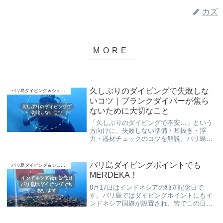
カズ
久しぶりのダイビングで失敗しな
バリ島ダイビング＆シュノーケリング
いコツ｜ブランクダイバーが焦ら
ないために大切なこと
「久しぶりのダイビングで不安…」という
方向けに、失敗しない準備・耳抜き・浮
力・器材チェックのコツを解説。バリ島く
らげ村の少人数制スローダイブなら、ブラ
ンクダイバーでも安心して海を楽しめま
す。
バリ島ダイビングポイントでも
バリ島ダイビング＆シュノーケリング
MERDEKA！
8月17日はインドネシアの独立記念日で
す。バリ島ではダイビングポイントにもイ
ンドネシア国旗が設置され、皆でこの日を
祝う、お祭りのような日になってます。
MERDEKA！(インドネシア語で“独立”)