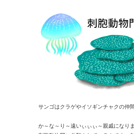
サンゴはクラゲやイソギンチャクの仲
か～な～り～遠いぃぃぃ～親戚になり