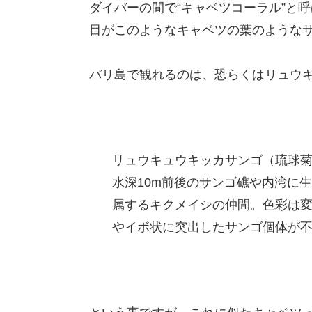
ダイバーの間で“キャベツコーラル”と
目がこのようなキャベツの葉のような
バリ島で観れるのは、恐らくはリュウ
リュウキュウキッカサンゴ（琉球菊花珊瑚、学
水深10m前後のサンゴ礁や内湾に
属するキクメイシの仲間。色彩は
やイボ状に突出したサンゴ個体が