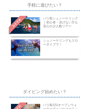
手軽に遊びたい？
バリ島シュノーケリング
おすすめ
｜初心者・泳げない方も
安心の少人数ツアー
シュノーケリングもスロ
ーダイブで！
ダイビング始めたい？
バリ島SSIオープンウォ
ーターダイバーコース｜