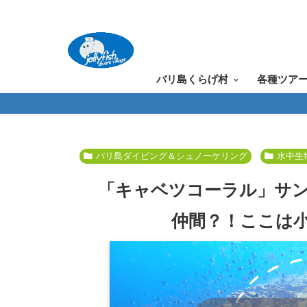
バリ島くらげ村
各種ツア
バリ島ダイビング＆シュノーケリング
水中生
「キャベツコーラル」サ
仲間？！ここは