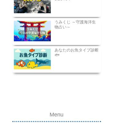
うみくじ ～守護海洋生
物占い～
あなたのお魚タイプ診断
🐟
Menu