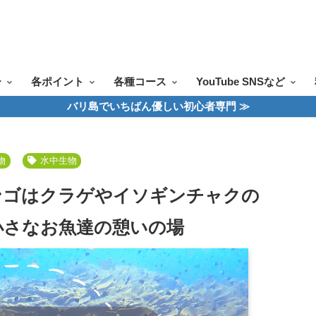
ツアー一覧
ツアースケジュール
料金案内
お問合せ
お客様の声
ー
各ポイント
各種コース
YouTube SNSなど
バリ島でいちばん優しい初心者専門 ≫
物
水中生物
ンゴはクラゲやイソギンチャクの
小さなお魚達の憩いの場