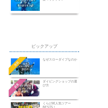
ピックアップ
なぜスローダイブなのか
注目
ダイビングショップの選
必見
び方
くらげ村人気ツアー
BEST5！