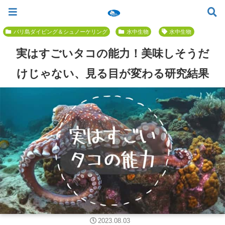
ツアー一覧
ツアースケジュール
料金案内
お問合せ
お客様の声
バリ島でいちばん優しい初心者専門 ≫
バリ島ダイビング＆シュノーケリング
水中生物
水中生物
実はすごいタコの能力！美味しそうだ
けじゃない、見る目が変わる研究結果
2023.08.03