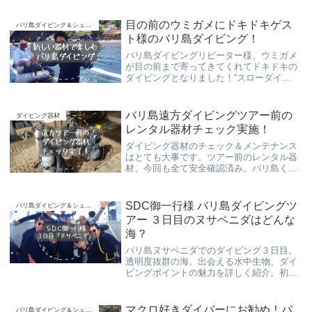
を動画付きで紹介します。
目の前のウミガメにドキドキゲス
バリ島ダイビング＆シュノーケリング
ト様のバリ島ダイビング！
バリ島ダイビングリピーター様、ウミガメ
が目の前まで寄ってきてくれてドキドキの
ダイビングとなりました！“スローダイ
ブ”で安心安全、ウミガメとも出逢えるバリ
島くらげ村のダイビングツアーです！
バリ島遠方ダイビングツアー前の
ダイビング器材
レンタル器材チェック実施！
ダイビング器材のチェック＆メンテナンス
はとても大事です。ツアー前のレンタル器
材、今回も全て安全確認済み。バリ島くら
げ村では、安心してストレスなくお使い頂
けるダイビング器材を毎回ご用意しており
ます！
SDC御一行様 バリ島ダイビングツ
バリ島ダイビング＆シュノーケリング
アー ３日目のヌサペニダはどんな
海？
バリ島ヌサペニダでのダイビング３日目。
透明度抜群の海、出会える水中生物、ダイ
ビングポイントの魅力を詳しく紹介。初心
者から経験者まで楽しめるバリ島ダイビン
グ情報です。
マクロ好きダイバーにお勧め！バ
バリ島ダイビング＆シュノーケリング