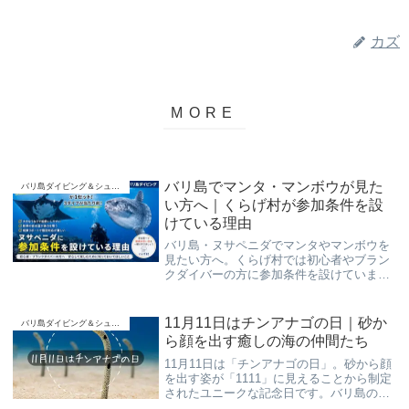
カズ
バリ島でマンタ・マンボウが見た
バリ島ダイビング＆シュノーケリング
い方へ｜くらげ村が参加条件を設
けている理由
バリ島・ヌサペニダでマンタやマンボウを
見たい方へ。くらげ村では初心者やブラン
クダイバーの方に参加条件を設けていま
す。その理由を、乾季の低水温や船酔い、
相乗りボートの現状など、現場経験をもと
にわかりやすく解説します。
11月11日はチンアナゴの日｜砂か
バリ島ダイビング＆シュノーケリング
ら顔を出す癒しの海の仲間たち
11月11日は「チンアナゴの日」。砂から顔
を出す姿が「1111」に見えることから制定
されたユニークな記念日です。バリ島の海
で出会えるチンアナゴの生態や面白い行動