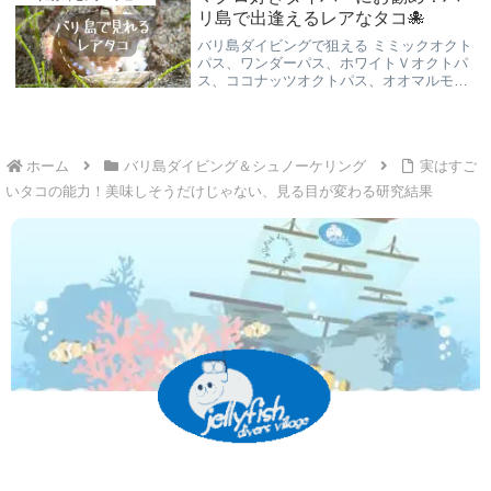
リ島で出逢えるレアなタコ🐙
バリ島ダイビングで狙える ミミックオクト
パス、ワンダーパス、ホワイトＶオクトパ
ス、ココナッツオクトパス、オオマルモン
ダコ、ヒョウモンダコ、どれもレアなタコ
です。擬態したり威嚇色を放ったり、知能
も高く面白い生態をバリ島くらげ村がご案
内！
ホーム
バリ島ダイビング＆シュノーケリング
実はすご
いタコの能力！美味しそうだけじゃない、見る目が変わる研究結果