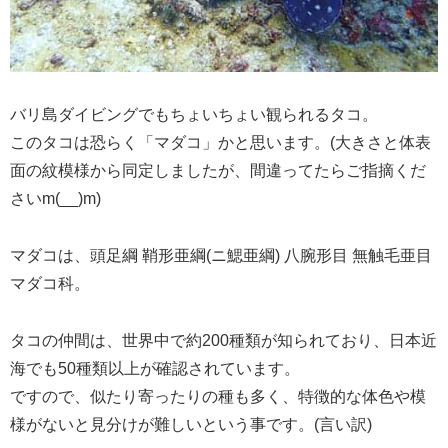
バリ島ダイビングでもちょいちょい観られるタコ。
このタコは恐らく「マダコ」かと思います。
(大きさと体表
面の紋模様から同定しましたが、間違ってたらご指摘くだ
さいm(__)m)
マダコは、頭足綱 鞘形亜綱(ニ鰓亜綱) 八腕形目 無触毛亜目
マダコ科。
タコの仲間は、世界中で約200種類が知られており、日本近
海でも50種類以上が確認されています。
ですので、似たり寄ったりの種も多く、特徴的な体色や模
様がないと見分けが難しいという事です。
(言い訳)