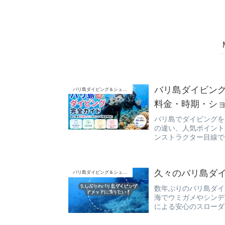
バリ島ダイビン
バリ島ダイビング＆シュノーケリング
料金・時期・シ
バリ島でダイビングを
の違い、人気ポイント
ンストラクター目線で
久々のバリ島ダ
バリ島ダイビング＆シュノーケリング
数年ぶりのバリ島ダイ
海でウミガメやシンデ
による安心のスローダ
ました！