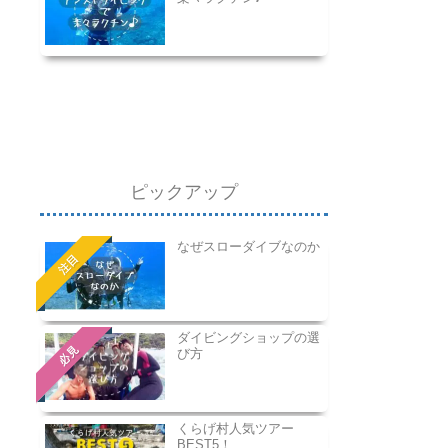
ピックアップ
なぜスローダイブなのか
注目
ダイビングショップの選
必見
び方
くらげ村人気ツアー
BEST5！