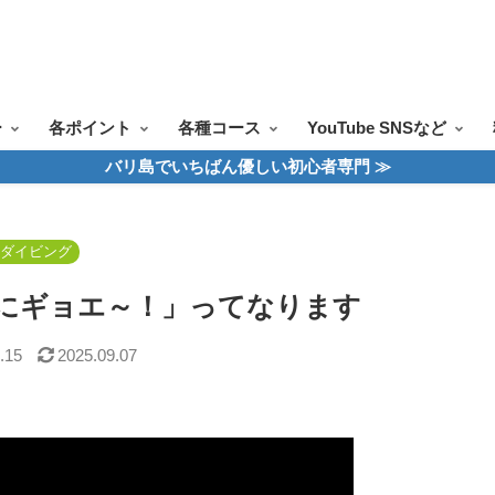
ツアー一覧
ツアースケジュール
料金案内
お問合せ
お客様の声
ー
各ポイント
各種コース
YouTube SNSなど
バリ島でいちばん優しい初心者専門 ≫
島ダイビング
にギョエ～！」ってなります
.15
2025.09.07