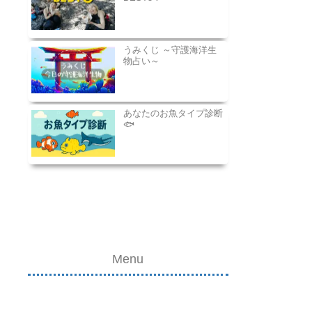
うみくじ ～守護海洋生
物占い～
あなたのお魚タイプ診断
🐟
Menu