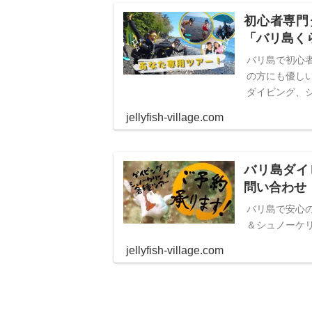
初心者専門
「バリ島く
バリ島で初心
の方にも優し
ダイビング、
jellyfish-village.com
バリ島ダイ
問い合わせ
バリ島で安心
＆シュノーケ
jellyfish-village.com