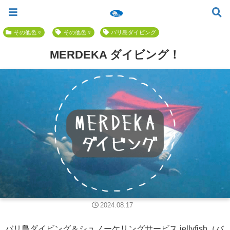
ツアー一覧
ツアースケジュール
料金案内
お問合せ
お客様の声
バリ島でいちばん優しい初心者専門 ≫
その他色々
その他色々
バリ島ダイビング
MERDEKA ダイビング！
2024.08.17
バリ島ダイビング＆シュノーケリングサービス jellyfish（バ