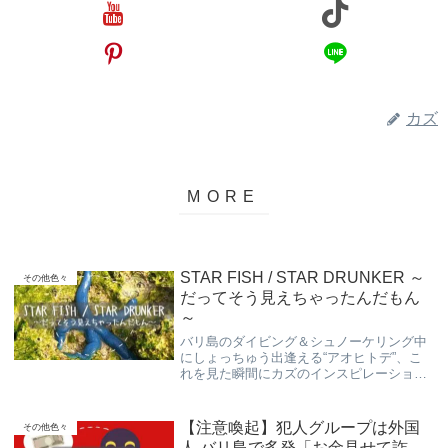
カズ
STAR FISH / STAR DRUNKER ～
その他色々
だってそう見えちゃったんだもん
～
バリ島のダイビング＆シュノーケリング中
にしょっちゅう出逢える“アオヒトデ”、こ
れを見た瞬間にカズのインスピレーション
がおかしな方向に閃いた「だってそう見え
ちゃったんだもん」シリーズです。お楽し
み頂けましたらちょー嬉しいです。
【注意喚起】犯人グループは外国
その他色々
人 バリ島で多発「お金見せて詐