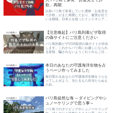
欺」再開
以前バリ島で多発していた通称「お金見せ
て詐欺」がまた再開しており、被害が出て
いる模様。日本人を狙ったインドネシア人
以外の外国人の空く数のグループが犯行に
及んでいます。バリ島にお越しの観光客の
皆々様、くれぐれもお気を付け下さい。
【注意喚起】バリ島到着ビザ取得
その他色々
の偽サイトにご注意ください
バリ島到着ビザVOA取得の偽サイトが存在
します。これからバリ島にお越しになられ
る皆様、騙されないようくれぐれもご注意
ください。
本日のあなたの守護海洋生物を占
その他色々
うページ作ってみました
毎日変わるあなたの守護海洋生物をうらな
ってしんぜよう。当たるも八卦当たらぬも
八卦。
バリ島徒然な海 ～ダイビングやシ
その他色々
ュノーケリングで思う事～
バリ島でのダイビングやシュノーケリング