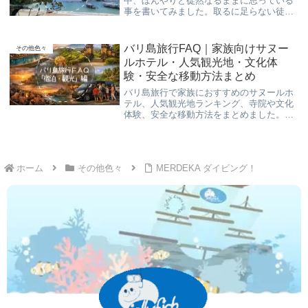
中、ぼんやりと徒然なるままに思っている
事を書いてみました。取るに足らない徒然
なブログです。
バリ島旅行FAQ｜家族向けサヌー
その他色々
ルホテル・人気観光地・文化体
験・安全な移動方法まとめ
バリ島旅行で家族におすすめのサヌールホ
テル、人気観光地ランキング、寺院や文化
体験、安全な移動方法をまとめました。渋
滞を避けて快適に楽しむための情報をくら
げ村が解説します。
ホーム
その他色々
MERDEKA ダイビング！