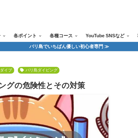
ツアー一覧
ツアースケジュール
料金案内
お問合せ
お客様の声
ー
各ポイント
各種コース
YouTube SNSなど
バリ島でいちばん優しい初心者専門 ≫
ーダイブ
バリ島ダイビング
ングの危険性とその対策