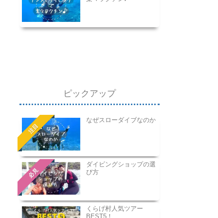
ピックアップ
なぜスローダイブなのか
注目
ダイビングショップの選
必見
び方
くらげ村人気ツアー
BEST5！