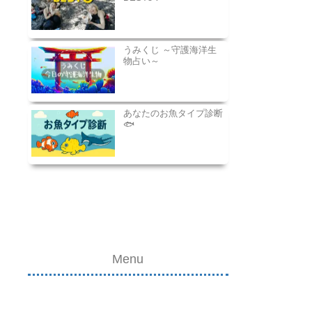
うみくじ ～守護海洋生
物占い～
あなたのお魚タイプ診断
🐟
Menu