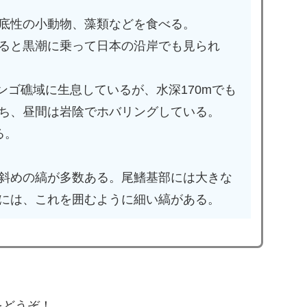
底性の小動物、藻類などを食べる。
ると黒潮に乗って日本の沿岸でも見られ
サンゴ礁域に生息しているが、水深170mでも
ち、昼間は岩陰でホバリングしている。
る。
斜めの縞が多数ある。尾鰭基部には大きな
には、これを囲むように細い縞がある。
をどうぞ！