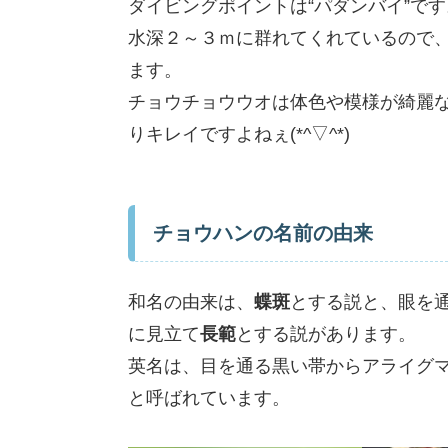
ダイビングポイントは“パダンバイ”です
水深２～３ｍに群れてくれているので
ます。
チョウチョウウオは体色や模様が綺麗な
りキレイですよねぇ(*^▽^*)
チョウハンの名前の由来
和名の由来は、
蝶斑
とする説と、眼を
に見立て
長範
とする説があります。
英名は、目を通る黒い帯からアライグマ(Raccoo
と呼ばれています。