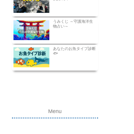
うみくじ ～守護海洋生
物占い～
あなたのお魚タイプ診断
🐟
Menu