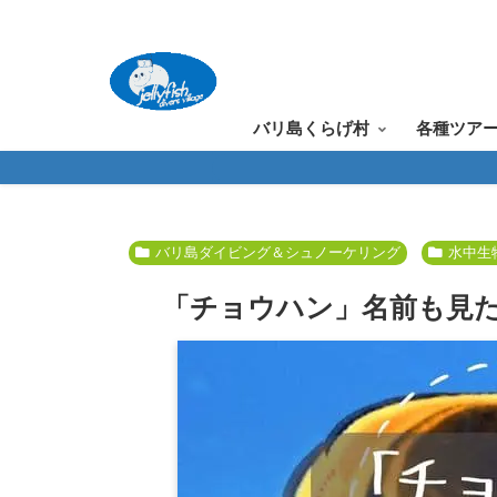
バリ島くらげ村
各種ツア
バリ島ダイビング＆シュノーケリング
水中生
「チョウハン」名前も見