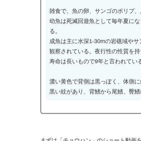
雑食で、魚の卵、サンゴのポリプ、
幼魚は死滅回遊魚として毎年夏にな
る。
成魚は主に水深1-30mの岩礁域や
観察されている。夜行性の性質を持
寿命は長いもので9年と言われてい
濃い黄色で背側は黒っぽく、体側に
黒い紋があり、背鰭から尾鰭、臀鰭
まずは「チョウハン」のショート動画