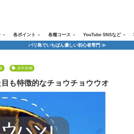
ツアー一覧
ツアースケジュール
料金案内
お問合せ
お客様の声
ー
各ポイント
各種コース
YouTube SNSなど
バリ島でいちばん優しい初心者専門 ≫
物
水中生物
た目も特徴的なチョウチョウウオ