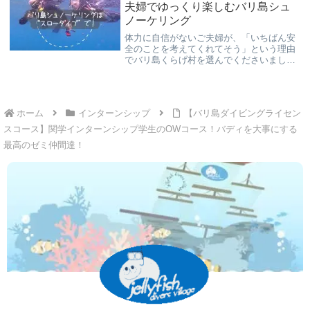
を！
夫婦でゆっくり楽しむバリ島シュ
ノーケリング
体力に自信がないご夫婦が、「いちばん安
全のことを考えてくれてそう」という理由
でバリ島くらげ村を選んでくださいまし
た。無理に泳がず、お二人のペースで楽し
む安心重視のバリ島シュノーケリング体験
記です。
ホーム
インターンシップ
【バリ島ダイビングライセン
スコース】関学インターンシップ学生のOWコース！バディを大事にする
最高のゼミ仲間達！