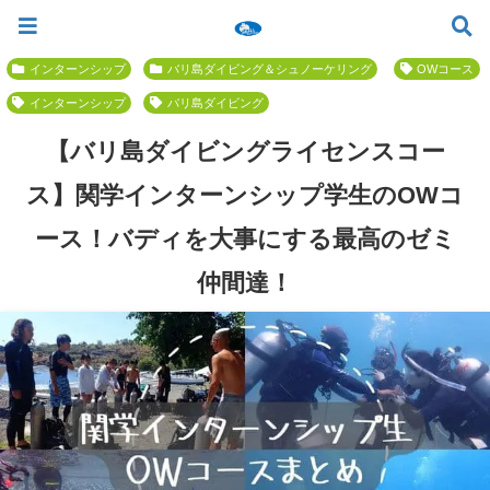
ツアー一覧
ツアースケジュール
料金案内
お問合せ
お客様の声
バリ島でいちばん優しい初心者専門 ≫
インターンシップ
バリ島ダイビング＆シュノーケリング
OWコース
インターンシップ
バリ島ダイビング
【バリ島ダイビングライセンスコー
ス】関学インターンシップ学生のOWコ
ース！バディを大事にする最高のゼミ
仲間達！