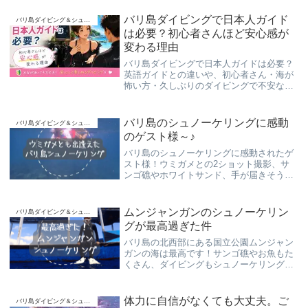
ンゴ礁のダイビングポイントも目白押し！
バリ島ダイビングで日本人ガイド
バリ島ダイビング＆シュノーケリング
は必要？初心者さんほど安心感が
変わる理由
バリ島ダイビングで日本人ガイドは必要？
英語ガイドとの違いや、初心者さん・海が
怖い方・久しぶりのダイビングで不安な方
にとって「言葉が伝わる安心感」がなぜ大
切なのかを解説します。
バリ島のシュノーケリングに感動
バリ島ダイビング＆シュノーケリング
のゲスト様～♪
バリ島のシュノーケリングに感動されたゲ
スト様！ウミガメとの2ショット撮影、サ
ンゴ礁やホワイトサンド、手が届きそうな
ところを泳ぐたくさんのお魚達！日本人ガ
イドが安心安全の“スローダイブ”でご案内
させて頂きました！
ムンジャンガンのシュノーケリン
バリ島ダイビング＆シュノーケリング
グが最高過ぎた件
バリ島の北西部にある国立公園ムンジャン
ガンの海は最高です！サンゴ礁やお魚もた
くさん、ダイビングもシュノーケリングも
楽しめ、ボートからもの～んびりした景色
を楽しんで頂けます。丸一日かけて遊ぶ小
旅行の選択肢に、是非ムンジャンガン島
体力に自信がなくても大丈夫。ご
バリ島ダイビング＆シュノーケリング