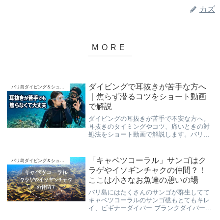
カズ
ダイビングで耳抜きが苦手な方へ
バリ島ダイビング＆シュノーケリング
｜焦らず潜るコツをショート動画
で解説
ダイビングの耳抜きが苦手で不安な方へ。
耳抜きのタイミングやコツ、痛いときの対
処法をショート動画で解説します。バリ島
くらげ村では、少人数で耳抜きができるま
で急かさず、浅いところからゆっくりご案
内します。
「キャベツコーラル」サンゴはク
バリ島ダイビング＆シュノーケリング
ラゲやイソギンチャクの仲間？！
ここは小さなお魚達の憩いの場
バリ島にはたくさんのサンゴが群生してて
キャベツコーラルのサンゴ礁もとてもキレ
イ、ビギナーダイバー ブランクダイバー
初心者ダイバーさんから楽しんで頂けるサ