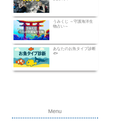
うみくじ ～守護海洋生
物占い～
あなたのお魚タイプ診断
🐟
Menu