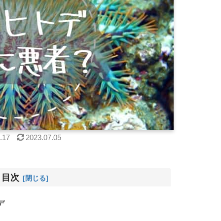
.17
2023.07.05
目次
デ