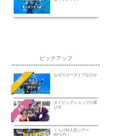
ピックアップ
なぜスローダイブなのか
注目
ダイビングショップの選
必見
び方
くらげ村人気ツアー
BEST5！