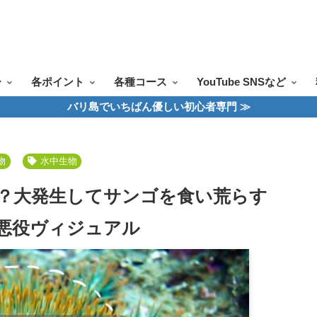
ツアー一覧
ツアースケジュール
料金案内
お問合せ
お客様の声
ー
各ポイント
各種コース
YouTube SNSなど
バリ島でいちばん優しい初心者専門 ≫
物
水中生物
？大発生してサンゴを食い荒らす
悪役ヴィジュアル