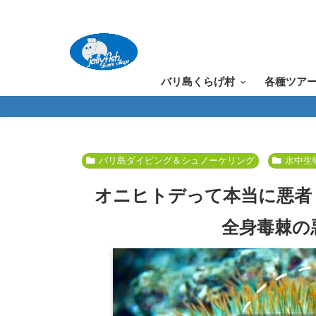
バリ島くらげ村
各種ツア
バリ島ダイビング＆シュノーケリング
水中生
オニヒトデって本当に悪者
全身毒棘の