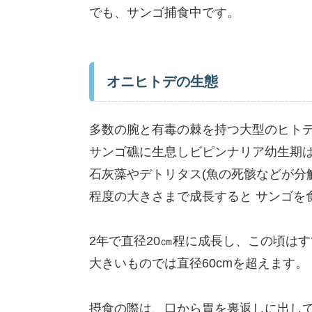
でも、サンゴ捕食中です。
オニヒトデの生態
多数の腕と有毒の棘を持つ大型のヒト
サンゴ礁に生息しビピンナリア幼生期
石灰藻やデトリタス(魚の死骸などが分
程度の大きさまで成長すると サンゴを
2年で直径20㎝程に成長し、この頃は
大きいものでは直径60cmを超えます。
摂食の際は、口から胃を裏返しに出して