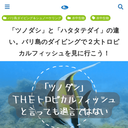
ツアー一覧
ツアースケジュール
料金案内
お問合せ
お客様の声
バリ島でいちばん優しい初心者専門 ≫
バリ島ダイビング＆シュノーケリング
水中生物
水中生物
「ツノダシ」と「ハタタテダイ」の違
い。バリ島のダイビングで２大トロピ
カルフィッシュを見に行こう！