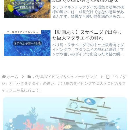
幼魚 その違い過ぎる模様の意味
タテジマキンチャクダイの成魚と幼魚の模
様の違いには、成長だけではない意味があ
るんです。綺麗で可愛い熱帯域のお魚の生
きる為の習性を知ってから観察すると面白
い！バリ島ダイビング＆シュノーケリング
でご覧頂けます。スローダイブでご案内致
【動画あり】ヌサペニダで出会っ
バリ島ダイビング＆シュノーケリング
します。
た巨大マダラエイの群れ
バリ島・ヌサペニダでの中〜上級者向けダ
イビングで、マダラエイの群れに遭遇！マ
ンボウ狙いのダイブで出会った奇跡の瞬間
を動画付きで紹介。マダラエイの生態や特
徴も解説します。
ホーム
バリ島ダイビング＆シュノーケリング
「ツノダ
シ」と「ハタタテダイ」の違い。バリ島のダイビングで２大トロピカルフ
ィッシュを見に行こう！