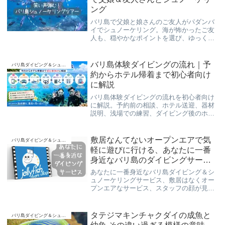
ング
バリ島で父娘と娘さんのご友人がパダンバ
イでシュノーケリング。海が怖かったご友
人も、穏やかなポイントを選び、ゆっくり
水に慣れることで最後は笑顔で楽しめまし
た。初心者・泳げない方にもやさしいくら
げ村のスローダイブ体験記です。
バリ島体験ダイビングの流れ｜予
バリ島ダイビング＆シュノーケリング
約からホテル帰着まで初心者向け
に解説
バリ島体験ダイビングの流れを初心者向け
に解説。予約前の相談、ホテル送迎、器材
説明、浅場での練習、ダイビング後のホテ
ル帰着まで、日本人インストラクター目線
でやさしく紹介します。
敷居なんてないオープンエアで気
バリ島ダイビング＆シュノーケリング
軽に遊びに行ける、あなたに一番
身近なバリ島のダイビングサービ
ス(*^^)v
あなたに一番身近なバリ島ダイビング＆シ
ュノーケリングサービス、敷居はなくオー
プンエアなサービス、スタッフの顔が見
え、お支払いも明瞭会計、ご不明な点はわ
かりやすくお応え、安全・安心、のんびり
楽しく“スローダイブ”でご案内しておりま
タテジマキンチャクダイの成魚と
バリ島ダイビング＆シュノーケリング
す！