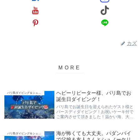
カズ
ヘビーリピーター様、バリ島でお
バリ島ダイビング＆シュノーケリング
誕生日ダイビング！
バリ島でお誕生日を迎えられたゲスト様と
バースディダイビング！お祝いケーキ付で
ご案内させて頂きました！温かい海、大潮
付近で少々流れましたが、サンゴ礁やたく
さんのお魚達をのんびりとお楽しみ頂く事
ができました！
海が怖くても大丈夫。パダンバイ
バリ島ダイビング＆シュノーケリング
で父娘＆友人さんとシュノーケリ