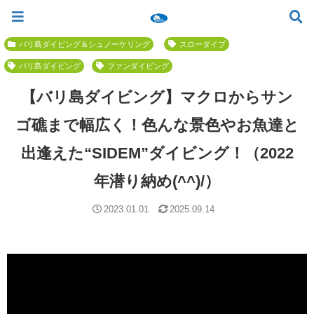
ツアー一覧
ツアースケジュール
料金案内
お問合せ
お客様の声
バリ島でいちばん優しい初心者専門 ≫
バリ島ダイビング＆シュノーケリング
スローダイブ
バリ島ダイビング
ファンダイビング
【バリ島ダイビング】マクロからサン
ゴ礁まで幅広く！色んな景色やお魚達と
出逢えた“SIDEM”ダイビング！（2022
年潜り納め(^^)/）
2023.01.01
2025.09.14