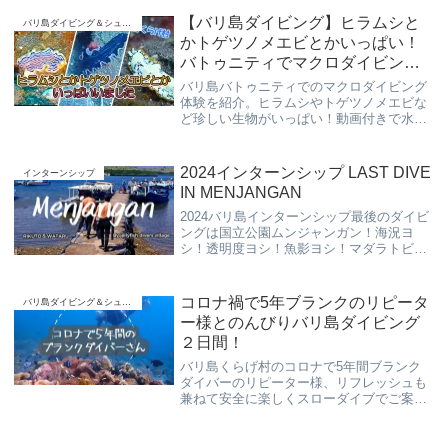
ます。
【バリ島ダイビング】ヒラムシと
バリ島ダイビング＆シュノーケリング
かトゲツノメエビとかいっぱい！
バトゥニティでマクロダイビング
(#^^#)
バリ島バトゥニティでのマクロダイビング
体験を紹介。ヒラムシやトゲツノメエビな
ど珍しい生物がいっぱい！動画付きで水中
世界をお届けします。
2024インターンシップ LAST DIVE
インターンシップ
IN MENJANGAN
2024バリ島インターンシップ最後のダイビ
ングは国立公園ムンジャンガン！海況ヨ
シ！透明度ヨシ！魚影ヨシ！マダラトビエ
イとも出逢え、インターンシップ生も大興
奮！
コロナ禍で5年ブランクのリピータ
バリ島ダイビング＆シュノーケリング
ー様とのんびりバリ島ダイビング
２日間！
バリ島くらげ村のコロナで5年間ブランク
ダイバーのリピーター様、リフレッシュも
兼ねて安全に楽しくスローダイブでご案内
差し上げて参りました！パダンバイ、アメ
ッドの海況がイマイチの中、のんびりとお
楽しみ頂く事ができました！