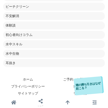
ビーチクリーン
不安解消
体験談
初心者向けコラム
水中スキル
水中生物
耳抜き
ホーム
ご予約・お問い合わせ
月と太陽の引力で海
潮の満ち引きはなぜ
プライバシーポリシー
免責事項
水が動くからです！
起こる？
サイトマップ
リンク集
© 2007 バリ島くらげ村.
シェア