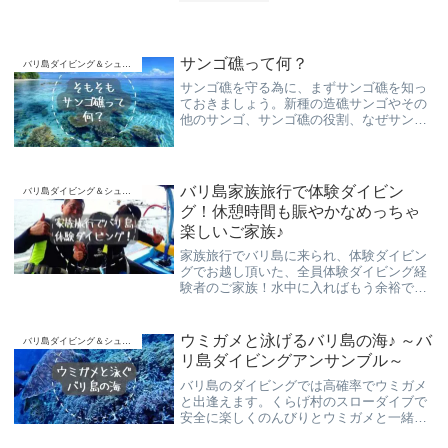
サンゴ礁って何？
バリ島ダイビング＆シュノーケリング
サンゴ礁を守る為に、まずサンゴ礁を知っ
ておきましょう。新種の造礁サンゴやその
他のサンゴ、サンゴ礁の役割、なぜサンゴ
礁が減少しているのか。
バリ島家族旅行で体験ダイビン
バリ島ダイビング＆シュノーケリング
グ！休憩時間も賑やかなめっちゃ
楽しいご家族♪
家族旅行でバリ島に来られ、体験ダイビン
グでお越し頂いた、全員体験ダイビング経
験者のご家族！水中に入ればもう余裕で、
たくさんのお魚達をゆっくりとお楽しみ頂
き、休憩時間も全力で遊んで頂けました。
バリ島体験ダイビングは楽しい！
ウミガメと泳げるバリ島の海♪ ～バ
バリ島ダイビング＆シュノーケリング
リ島ダイビングアンサンブル～
バリ島のダイビングでは高確率でウミガメ
と出逢えます。くらげ村のスローダイブで
安全に楽しくのんびりとウミガメと一緒に
泳ぎ、２ショット写真もお撮りさせて頂き