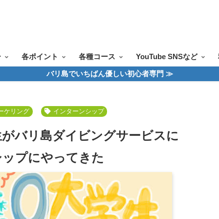
ツアー一覧
ツアースケジュール
料金案内
お問合せ
お客様の声
ー
各ポイント
各種コース
YouTube SNSなど
バリ島でいちばん優しい初心者専門 ≫
ーケリング
インターンシップ
生がバリ島ダイビングサービスに
シップにやってきた