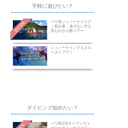
手軽に遊びたい？
バリ島シュノーケリング
おすすめ
｜初心者・泳げない方も
安心の少人数ツアー
シュノーケリングもスロ
ーダイブで！
ダイビング始めたい？
バリ島SSIオープンウォ
ーターダイバーコース｜