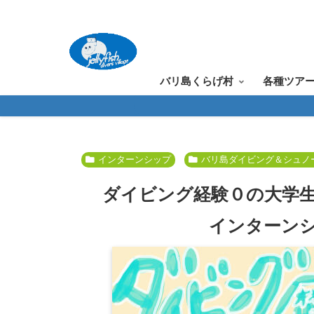
バリ島くらげ村
各種ツア
インターンシップ
バリ島ダイビング＆シュノ
ダイビング経験０の大学
インターン