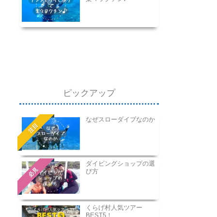
ピックアップ
なぜスローダイブなのか
注目
ダイビングショップの選
必見
び方
くらげ村人気ツアー
BEST5！