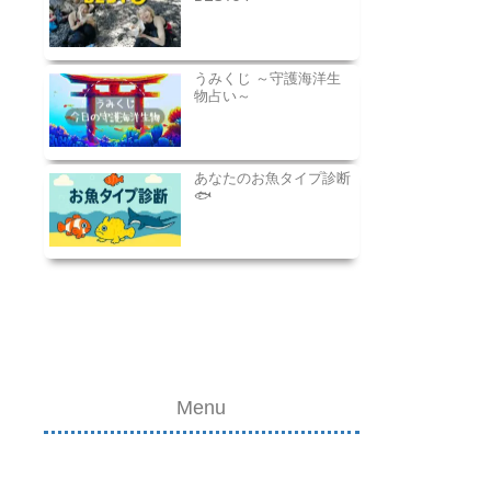
うみくじ ～守護海洋生
物占い～
あなたのお魚タイプ診断
🐟
Menu