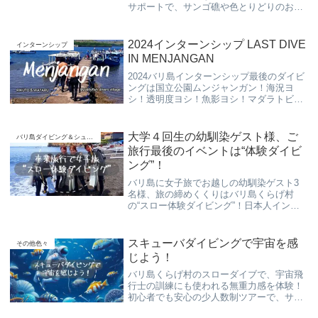
サポートで、サンゴ礁や色とりどりのお魚
たちとふれあえる感動ツアーをご紹介。
2024インターンシップ LAST DIVE
インターンシップ
IN MENJANGAN
2024バリ島インターンシップ最後のダイビ
ングは国立公園ムンジャンガン！海況ヨ
シ！透明度ヨシ！魚影ヨシ！マダラトビエ
イとも出逢え、インターンシップ生も大興
奮！
大学４回生の幼馴染ゲスト様、ご
バリ島ダイビング＆シュノーケリング
旅行最後のイベントは“体験ダイビ
ング”！
バリ島に女子旅でお越しの幼馴染ゲスト3
名様、旅の締めくくりはバリ島くらげ村
の“スロー体験ダイビング”！日本人インス
トラクターが少人数で、安全に楽しくのん
びりと“スローダイブ”でご案内させて頂い
ております。
スキューバダイビングで宇宙を感
その他色々
じよう！
バリ島くらげ村のスローダイブで、宇宙飛
行士の訓練にも使われる無重力感を体験！
初心者でも安心の少人数制ツアーで、サン
ゴ礁や熱帯魚に囲まれながら「海という宇