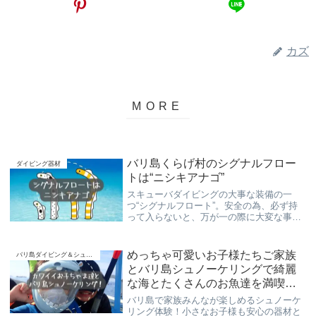
カズ
バリ島くらげ村のシグナルフロー
ダイビング器材
トは“ニシキアナゴ”
スキューバダイビングの大事な装備の一
つ“シグナルフロート”。安全の為、必ず持
って入らないと、万が一の際に大変な事に
なります。シグナルフロートの重要性、バ
リ島くらげ村が使っているお勧めのシグナ
ルフロートをご紹介します。
めっちゃ可愛いお子様たちご家族
バリ島ダイビング＆シュノーケリング
とバリ島シュノーケリングで綺麗
な海とたくさんのお魚達を満喫ツ
アー♪
バリ島で家族みんなが楽しめるシュノーケ
リング体験！小さなお子様も安心の器材と