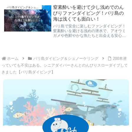
宙」を楽しめます。
窒素酔いを避けて少し浅めでのん
バリ島ダイビング＆シュノーケリング
びりファンダイビング！バリ島の
海は浅くても面白い！
バリ島で安全に楽しむファンダイビング！
窒素酔いを避ける浅めの潜水で、アオウミ
ガメや色鮮やかな魚たちと出会える安心の
体験談を公開中。
ホーム
バリ島ダイビング＆シュノーケリング
200本潜
っていても不安はある。シニアダイバーさんとのんびりスローダイブして
きました【バリ島ダイビング】