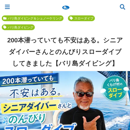
ツアー一覧
ツアースケジュール
料金案内
お問合せ
お客様の声
バリ島でいちばん優しい初心者専門 ≫
バリ島ダイビング＆シュノーケリング
スローダイブ
バリ島ダイビング
200本潜っていても不安はある。シニア
ダイバーさんとのんびりスローダイブ
してきました【バリ島ダイビング】