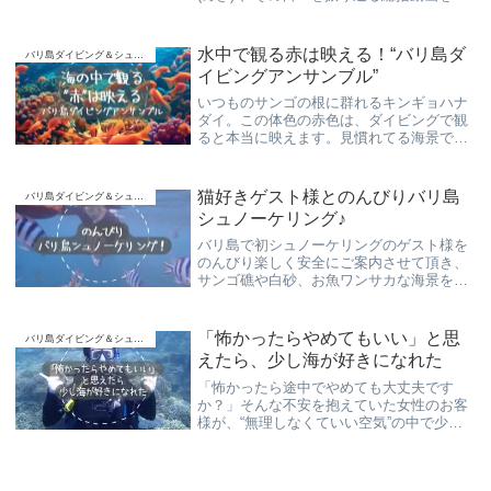
開致します。若い彼らが何を見て、何を想
い、何を感じたか、応援して頂いてる皆々
様にも是非知って頂きたく。
水中で観る赤は映える！“バリ島ダ
バリ島ダイビング＆シュノーケリング
イビングアンサンブル”
いつものサンゴの根に群れるキンギョハナ
ダイ。この体色の赤色は、ダイビングで観
ると本当に映えます。見慣れてる海景でも
ついカメラを向けてしまいます。バリ島く
らげ村が安全に楽しくご案内させて頂きま
す。
猫好きゲスト様とのんびりバリ島
バリ島ダイビング＆シュノーケリング
シュノーケリング♪
バリ島で初シュノーケリングのゲスト様を
のんびり楽しく安全にご案内させて頂き、
サンゴ礁や白砂、お魚ワンサカな海景をゆ
っくりとお楽しみ頂く事ができました
(#^^#)
「怖かったらやめてもいい」と思
バリ島ダイビング＆シュノーケリング
えたら、少し海が好きになれた
「怖かったら途中でやめても大丈夫です
か？」そんな不安を抱えていた女性のお客
様が、“無理しなくていい空気”の中で少し
ずつ海を楽しめた一日。海が怖い人、初心
者、女性一人旅向けのバリ島ダイビング体
験談です。