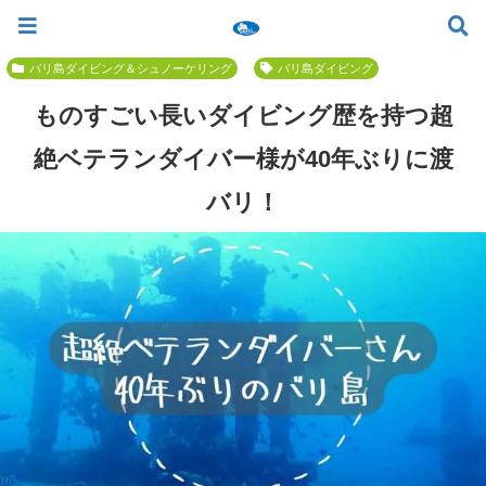
ツアー一覧
ツアースケジュール
料金案内
お問合せ
お客様の声
バリ島でいちばん優しい初心者専門 ≫
バリ島ダイビング＆シュノーケリング
バリ島ダイビング
ものすごい長いダイビング歴を持つ超
絶ベテランダイバー様が40年ぶりに渡
バリ！