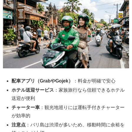
配車アプリ（GrabやGojek）
：料金が明確で安心
ホテル送迎サービス
：家族旅行なら信頼できるホテル
送迎が便利
チャーター車
：観光地巡りには運転手付きチャーター
が効率的
注意点
：バリ島は渋滞が多いため、移動時間に余裕を