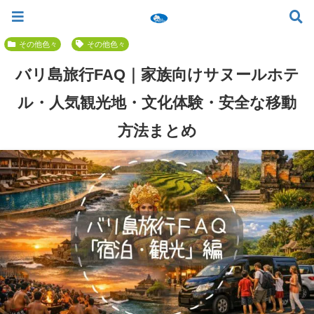
ツアー一覧
ツアースケジュール
料金案内
お問合せ
お客様の声
バリ島でいちばん優しい初心者専門 ≫
その他色々
その他色々
バリ島旅行FAQ｜家族向けサヌールホテ
ル・人気観光地・文化体験・安全な移動
方法まとめ