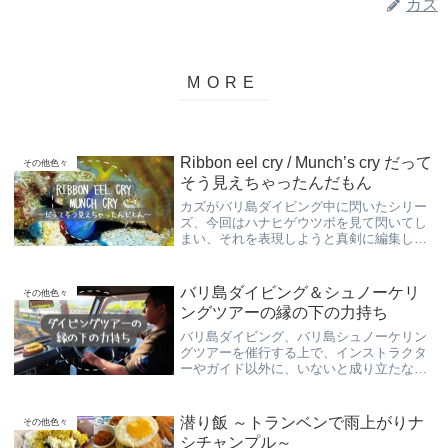
カズ
Ribbon eel cry / Munch’s cry だって
その他色々
そう見えちゃったんだもん
カズがバリ島ダイビング中に閃いたシリー
ズ、今回はハナヒゲウツボを見て閃いてし
まい、それを表現しようと真剣に編集しま
した。ただのお遊びショート動画ですが、
魂を込めたつもりです。
バリ島ダイビング＆シュノーケリ
その他色々
ングツアーの縁の下の力持ち
バリ島ダイビング、バリ島シュノーケリン
グツアーを催行する上で、インストラクタ
ーやガイド以外に、いないと成り立たない
ドライバーさんについて、日ごろの感謝を
込めて記事にしてみました！感謝m(__)m
潜り飯 ～トランベンで雨上がりナ
その他色々
シチャンプル～