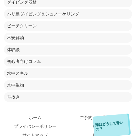
ダイビング器材
バリ島ダイビング＆シュノーケリング
ビーチクリーン
不安解消
体験談
初心者向けコラム
水中スキル
水中生物
耳抜き
ホーム
ご予約・お問い合わせ
水が赤い光を吸収
し、青い光が散乱す
海はどうして青い
プライバシーポリシー
免責事項
るからです！
の？
サイトマップ
リンク集