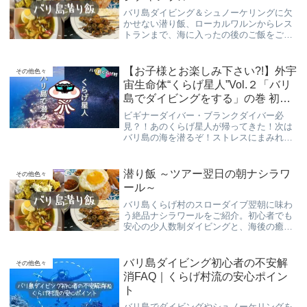
バリ島ダイビング＆シュノーケリングに欠
かせない潜り飯、ローカルワルンからレス
トランまで、海に入ったの後のご飯をご紹
介致します！
【お子様とお楽しみ下さい?!】外宇
その他色々
宙生命体“くらげ星人”Vol.２「バリ
島でダイビングをする」の巻 初心
者ダイバーさん必見？！
ビギナーダイバー・ブランクダイバー必
見？！あのくらげ星人が帰ってきた！次は
バリ島の海を潜るぞ！ストレスにまみれた
社会人が、なぜバリ島の海に潜ると笑顔に
なるのか、その癒しの効果、自然を相手に
無理するなという事を身をもって教えてく
潜り飯 ～ツアー翌日の朝ナシラワ
その他色々
れます！
ール～
バリ島くらげ村のスローダイブ翌朝に味わ
う絶品ナシラワールをご紹介。初心者でも
安心の少人数制ダイビングと、海後の癒し
飯で心も体もリフレッシュ！
バリ島ダイビング初心者の不安解
その他色々
消FAQ｜くらげ村流の安心ポイン
ト
バリ島でダイビングやシュノーケリングを