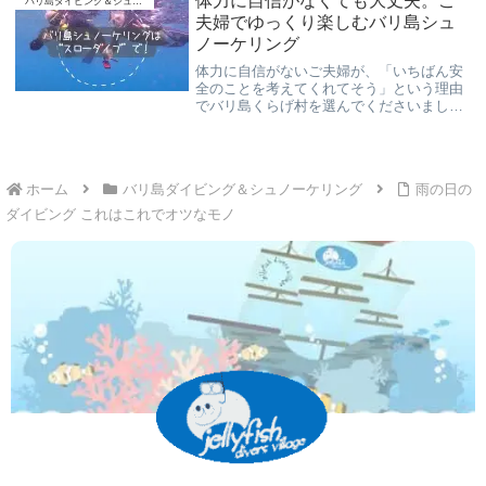
体力に自信がなくても大丈夫。ご
バリ島ダイビング＆シュノーケリング
説します。
夫婦でゆっくり楽しむバリ島シュ
ノーケリング
体力に自信がないご夫婦が、「いちばん安
全のことを考えてくれてそう」という理由
でバリ島くらげ村を選んでくださいまし
た。無理に泳がず、お二人のペースで楽し
む安心重視のバリ島シュノーケリング体験
記です。
ホーム
バリ島ダイビング＆シュノーケリング
雨の日の
ダイビング これはこれでオツなモノ