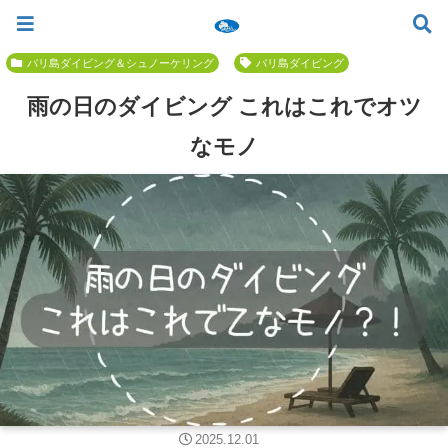
ツアー一覧
ツアースケジュール
料金案内
お問合せ
お客様の声
バリ島でいちばん優しい初心者専門 ≫
バリ島ダイビング＆シュノーケリング
バリ島ダイビング
雨の日のダイビング これはこれでオツ
なモノ
2025.12.01