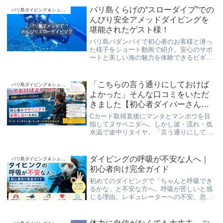
バリ島くらげの“スローダイブ”での
バリ島ダイビング＆シュノーケリング
んびり安全アメッドダイビングを
堪能されたゲスト様！
バリ島パダンバイで初心者のお客様と潜っ
た様子をショート動画で紹介。安心のサポ
ートと美しい海の魅力を体験できるビギナ
ーダイビングをご案内します。
「こちらの言う通りにしておけば
バリ島ダイビング＆シュノーケリング
よかった」そんな口コミをいただ
きました【初心者ダイバーさん
へ】
Cカード取得直後にマンタとマンボウを目
指してヌサペニダへ。しかし波・流れ・低
水温で途中リタイヤ。「言う通りにしてお
けばよかった」と実際にいただいた口コミ
をご紹介しながら、初心者が後悔しないポ
イント選びについて解説します。
ダイビングの呼吸が不安な人へ｜
バリ島ダイビング＆シュノーケリング
初心者向け完全ガイド
初めてのダイビングで「ちゃんと呼吸でき
るかな」と不安な方へ。呼吸が苦しいと感
じる理由、レギュレーターへの不安、息を
吐くコツ、パニックの対処法、自宅ででき
る呼吸の練習まで、初心者専門のバリ島く
らげ村が現場経験をもとにわかりやすく解