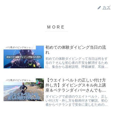
カズ
初めての体験ダイビング当日の流
バリ島ダイビング＆シュノーケリング
れ
初めての体験ダイビングって当日は何をす
るの？そんな初心者の不安を解消するため
に、集合から器材説明、呼吸練習、耳抜
き、水中での流れまでをわかりやすく紹介
します。泳げない方や海が怖い方にもおす
すめ。
【ウエイトベルトの正しい付け方
バリ島ダイビング＆シュノーケリング
外し方】ダイビングスキル向上講
座＆ベテランダイバーさんでも意
外と間違えてるあるある
ダイビングで必須のウエイトベルト。正し
い付け方・外し方を動画付きで解説。初心
者からベテランまで安全に楽しむための基
本スキルをバリ島くらげ村が紹介します。