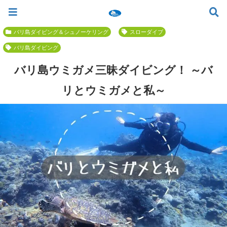
ツアー一覧
ツアースケジュール
料金案内
お問合せ
お客様の声
バリ島でいちばん優しい初心者専門 ≫
バリ島ダイビング＆シュノーケリング
スローダイブ
バリ島ダイビング
バリ島ウミガメ三昧ダイビング！ ～バ
リとウミガメと私～