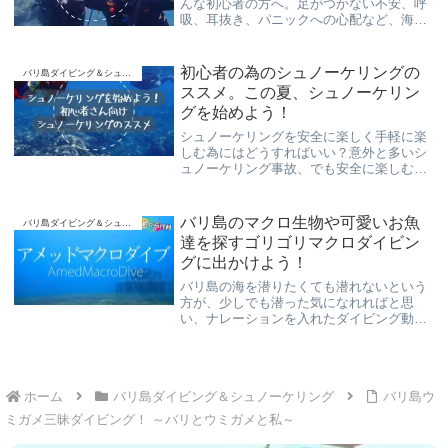
んな初心者の方へ。足がつかない不安、呼
吸、耳抜き、パニックへの心配など、海が
怖い人が感じやすい不安と、安心して体験
ダイビングを楽しむコツをやさしく紹介し
ます。
初心者の為のシュノーケリングの
バリ島ダイビング＆シュノーケリング
ススメ。この夏、シュノーケリン
グを始めよう！
シュノーケリングを安全に楽しく手軽に楽
しむ為にはどうすればいい？意外と多いシ
ュノーケリング事故、でも安全に楽しむ簡
単な方法をご案内致します！バリ島のシュ
ノーケリングならバリ島くらげ村がご案内
させて頂きます！
バリ島のマクロ生物や可愛いお魚
バリ島ダイビング＆シュノーケリング
達を探すゴリゴリマクロダイビン
グに出かけよう！
バリ島の海を潜りたくても潜れないという
方が、少しでも潜った気になれればと思
い、ナレーションを入れたダイビング動画
でご案内致します。バリ島の海景、ダイビ
ング中に出逢った色んな水中生物たちを、
のんびりとご紹介させて頂いております。
ホーム
バリ島ダイビング＆シュノーケリング
バリ島ウ
ミガメ三昧ダイビング！ ～バリとウミガメと私～