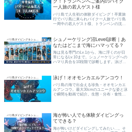
グ！トランベンへご案内のバイク
一人旅の若人ゲスト様
バリ島で人生初の体験ダイビング！卒業旅
行でバリ島に来られバイク一人旅でバリ島
一周中の若人ゲスト様、トランベンの沈船
に興味津々。安全安心のスローダイブでゆ
っくりとご案内させて頂きました。
シュノーケリング沼Level診断｜あ
バリ島ダイビング＆シュノーケリング
なたはどこまで海にハマってる？
海は見る専門のLv.1から、海に浮くのが日
常になるLv.10まで。シュノーケリングへの
ハマり具合を10段階で診断します。泳げな
い方、初心者、海が怖い方も気軽にチェッ
クしてみてください。
泳げ！オオモンカエルアンコウ！
バリ島ダイビング＆シュノーケリング
バリ島の海で出会える珍魚・オオモンカエ
ルアンコウ。最大30cmのユニークな姿と泳
ぐ瞬間を動画で紹介。生態・分布・食性・
撮影のコツまで、スローダイブでじっくり
観察！
海が怖い人でも体験ダイビングっ
バリ島ダイビング＆シュノーケリング
てできる？
海が怖いけどダイビングしてみたい…。そ