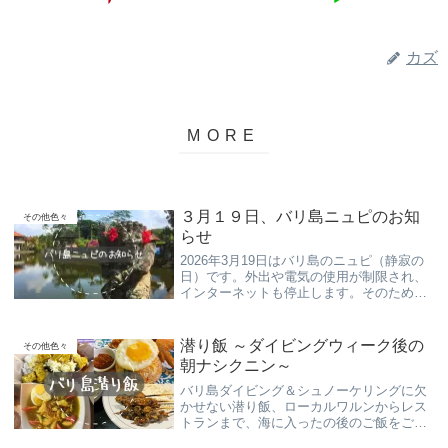
カズ
３月１９日、バリ島ニュピのお知
その他色々
らせ
2026年3月19日はバリ島のニュピ（静寂の
日）です。外出や電気の使用が制限され、
インターネットも停止します。そのため、
お問い合わせへの返信は20日以降となりま
す。旅行者必見のニュピ情報をお届けしま
す。
潜り飯 ～ダイビングウィーク後の
その他色々
朝ナシクニン～
バリ島ダイビング＆シュノーケリングに欠
かせない潜り飯、ローカルワルンからレス
トランまで、海に入ったの後のご飯をご紹
介致します！