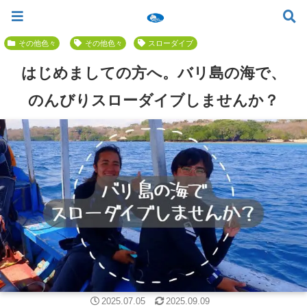
ツアー一覧
ツアースケジュール
料金案内
お問合せ
お客様の声
バリ島でいちばん優しい初心者専門 ≫
その他色々
その他色々
スローダイブ
はじめましての方へ。バリ島の海で、
のんびりスローダイブしませんか？
2025.07.05
2025.09.09