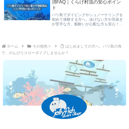
消FAQ｜くらげ村流の安心ポイン
ト
バリ島でダイビングやシュノーケリングを
初めて体験する方へ。泳げない方や耳抜き
が苦手な方、船酔いが心配な方も安心！く
らげ村では日本人ガイドが少人数制で丁寧
にサポートし、器材レンタルや安全第一の
海況選びで快適な海時間をご提供します。
ホーム
その他色々
はじめましての方へ。バリ島の海
で、のんびりスローダイブしませんか？