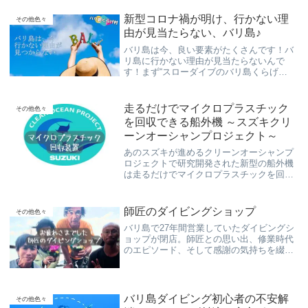
新型コロナ禍が明け、行かない理
その他色々
由が見当たらない、バリ島♪
バリ島は今、良い要素がたくさんです！バ
リ島に行かない理由が見当たらないんで
す！まず“スローダイブのバリ島くらげ
村”があって、ドンドン旅行しやすくなって
きて、キレイな海もあって、激旨ご飯もあ
って、文化もお土産も楽しくて、ローカル
走るだけでマイクロプラスチック
その他色々
も優しい！
を回収できる船外機 ～スズキクリ
ーンオーシャンプロジェクト～
あのスズキが進めるクリーンオーシャンプ
ロジェクトで研究開発された新型の船外機
は走るだけでマイクロプラスチックを回収
できる！プラゴミを減らすため、私達も出
来る事を出来る範囲から少しづつやりまし
ょう！
師匠のダイビングショップ
その他色々
バリ島で27年間営業していたダイビングシ
ョップが閉店。師匠との思い出、修業時代
のエピソード、そして感謝の気持ちを綴っ
た記録。初心者でも安心なスローダイブを
提供する「くらげ村」からのメッセージ。
バリ島ダイビング初心者の不安解
その他色々