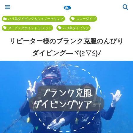
ツアー一覧
ツアースケジュール
料金案内
お問合せ
お客様の声
バリ島でいちばん優しい初心者専門 ≫
バリ島ダイビング＆シュノーケリング
スローダイブ
ダイビングポイント-アメッド
バリ島ダイビング
リピーター様のブランク克服のんびり
ダイビング―ヾ(≧▽≦)ﾉ