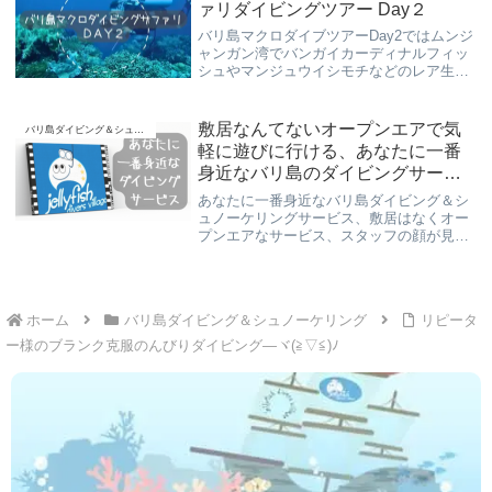
ァリダイビングツアー Day２
バリ島マクロダイブツアーDay2ではムンジ
ャンガン湾でバンガイカーディナルフィッ
シュやマンジュウイシモチなどのレア生物
を観察。少人数制で安心のサファリダイビ
ングを体験できます。
敷居なんてないオープンエアで気
バリ島ダイビング＆シュノーケリング
軽に遊びに行ける、あなたに一番
身近なバリ島のダイビングサービ
ス(*^^)v
あなたに一番身近なバリ島ダイビング＆シ
ュノーケリングサービス、敷居はなくオー
プンエアなサービス、スタッフの顔が見
え、お支払いも明瞭会計、ご不明な点はわ
かりやすくお応え、安全・安心、のんびり
楽しく“スローダイブ”でご案内しておりま
す！
ホーム
バリ島ダイビング＆シュノーケリング
リピータ
ー様のブランク克服のんびりダイビング―ヾ(≧▽≦)ﾉ