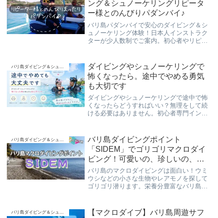
ング＆シュノーケリングリピータ
ー様とのんびりパダンバイ♪
バリ島パダンバイで安心のダイビング＆シ
ュノーケリング体験！日本人インストラク
ターが少人数制でご案内。初心者やリピー
ターにも大好評の「くらげ村」のスローダ
イブで、海の魅力をゆったり満喫しよう♪
ダイビングやシュノーケリングで
バリ島ダイビング＆シュノーケリング
怖くなったら。途中でやめる勇気
も大切です
ダイビングやシュノーケリングで途中で怖
くなったらどうすればいい？無理をして続
ける必要はありません。初心者専門インス
トラクターが、「途中でやめる勇気」の大
切さや、安全に海を楽しむための考え方を
現場経験をもとに解説します。
バリ島ダイビングポイント
バリ島ダイビング＆シュノーケリング
「SIDEM」でゴリゴリマクロダイ
ビング！可愛いの、珍しいの、何
でもござれ？！
バリ島のマクロダイビングは面白い！ウミ
ウシなどの小さな生物やレアモノを探して
ゴリゴリ潜ります。栄養分豊富なバリ島の
海、様々な生物との出逢いが待ってます。
安全安心の“スローダイブ”でご案内させて
頂きます。
【マクロダイブ】バリ島周遊サフ
バリ島ダイビング＆シュノーケリング