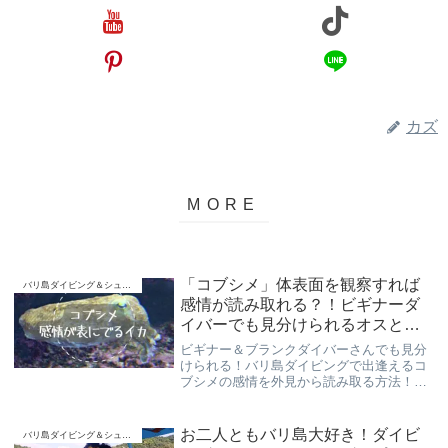
カズ
「コブシメ」体表面を観察すれば
バリ島ダイビング＆シュノーケリング
感情が読み取れる？！ビギナーダ
イバーでも見分けられるオスとメ
ス、交接・産卵、コブシメの喧嘩
ビギナー＆ブランクダイバーさんでも見分
もご紹介
けられる！バリ島ダイビングで出逢えるコ
ブシメの感情を外見から読み取る方法！ま
たオスとメスの見分け方、交接・産卵、同
じコウイカ属との見分け方などをご紹介し
ています。
お二人ともバリ島大好き！ダイビ
バリ島ダイビング＆シュノーケリング