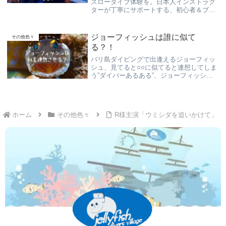
スローダイブ体験を。日本人インストラク
ターが丁寧にサポートする、初心者＆ブラ
ンク対応OKのダイビングツアー！
ジョーフィッシュは誰に似て
その他色々
る？！
バリ島ダイビングで出逢えるジョーフィッ
シュ、見てると○○に似てると連想してしま
う”ダイバーあるある”、ジョーフィッシュ
は何を連想させてくれるでしょうか？！
ホーム
その他色々
R様主演「ウミシダを追いかけて」