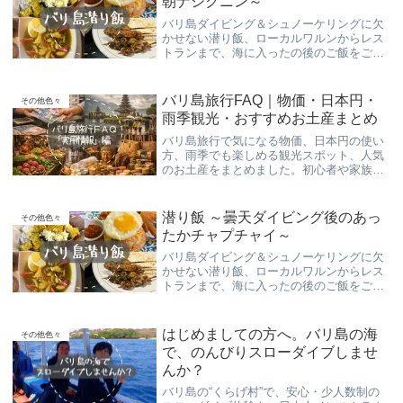
朝ナシクニン～
バリ島ダイビング＆シュノーケリングに欠
かせない潜り飯、ローカルワルンからレス
トランまで、海に入ったの後のご飯をご紹
介致します！
バリ島旅行FAQ｜物価・日本円・
その他色々
雨季観光・おすすめお土産まとめ
バリ島旅行で気になる物価、日本円の使い
方、雨季でも楽しめる観光スポット、人気
のお土産をまとめました。初心者や家族旅
行でも安心して楽しめる情報をくらげ村が
解説します。
潜り飯 ～曇天ダイビング後のあっ
その他色々
たかチャプチャイ～
バリ島ダイビング＆シュノーケリングに欠
かせない潜り飯、ローカルワルンからレス
トランまで、海に入ったの後のご飯をご紹
介致します！
はじめましての方へ。バリ島の海
その他色々
で、のんびりスローダイブしませ
んか？
バリ島の“くらげ村”で、安心・少人数制の