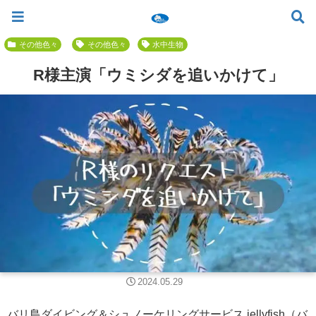
ツアー一覧
ツアースケジュール
料金案内
お問合せ
お客様の声
バリ島でいちばん優しい初心者専門 ≫
その他色々
その他色々
水中生物
R様主演「ウミシダを追いかけて」
2024.05.29
バリ島ダイビング＆シュノーケリングサービス jellyfish（バ