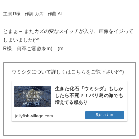
主演 R様
作詞 カズ 作曲 AI
とまぁ～ またカズの変なスイッチが入り、画像をイジって
しまいました(^^ゞ
R様、何卒ご容赦をm(__)m
ウミシダについて詳しくはこちらをご覧下さい(^^)
生きた化石「ウミシダ」もしか
したら不死？！バリ島の海でも
増えてる感あり
jellyfish-village.com