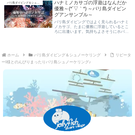
ハナミノカサゴの浮遊はなんだか
バリ島ダイビング＆シュノーケリング
優雅～(*´▽｀*) ～バリ島ダイビン
グアンサンブル～
バリ島ダイビングではよく見られるハナミ
ノカサゴ、たまに優雅に浮遊しているとこ
ろに出逢います。気持ちよさそうにホバリ
ングしている姿はライオンフィッシュとい
うより“飛行船”を思わせます。これもダイ
ビングの醍醐味ですね。
ホーム
バリ島ダイビング＆シュノーケリング
リピータ
ーI様とのんびりまったりバリ島シュノーケリング♪