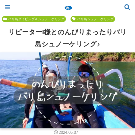
ツアー一覧
ツアースケジュール
料金案内
お問合せ
お客様の声
バリ島でいちばん優しい初心者専門 ≫
バリ島ダイビング＆シュノーケリング
バリ島シュノーケリング
リピーターI様とのんびりまったりバリ
島シュノーケリング♪
2024.05.07