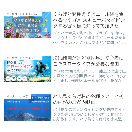
いつでも安心してお使い頂けるダイビング
器材をご用意しております！
くらげと間違えてビニール袋を食
バリ島ダイビング＆シュノーケリング
べるウミガメ スキューバダイビン
グする皆々様に知ってて頂きたい
事
ダイバー全員で海の中のプラゴミを拾いま
しょう！クラゲと間違えてビニール袋を食
べるウミガメ。これはウミガメに限った事
ではなく、マイクロプラスチックを食べた
お魚が、周り回って人間が食べる事になり
ます。
海は綺麗だけど別世界。初心者に
バリ島ダイビング＆シュノーケリング
こそスローダイブが必要な理由
バリ島の海は美しい一方、陸上とは違う圧
力変化のある別世界です。怖がるのではな
く、正しい知識とルールを守り、急がない
スローダイブで初心者も安心してダイビン
グを楽しみましょう。
バリ島くらげ村の各種ツアーとそ
インターンシップ
の内容のご案内動画
バリ島でのファンダイビングや体験ダイビ
ングの違いについてわかりやすく動画でご
説明致します。バリ島くらげ村が少人数で
安全に楽しくのんびりとご案内させて頂き
ます！