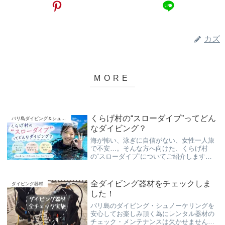
カズ
くらげ村の“スローダイブ”ってどん
バリ島ダイビング＆シュノーケリング
なダイビング？
海が怖い、泳ぎに自信がない、女性一人旅
で不安…。そんな方へ向けた、くらげ村
の“スローダイブ”についてご紹介します。
急がない・少人数・安心感を大切にした、
初心者さん向けのダイビングスタイルで
す。
全ダイビング器材をチェックしま
ダイビング器材
した！
バリ島のダイビング・シュノーケリングを
安心してお楽しみ頂く為にレンタル器材の
チェック・メンテナンスは欠かせません！