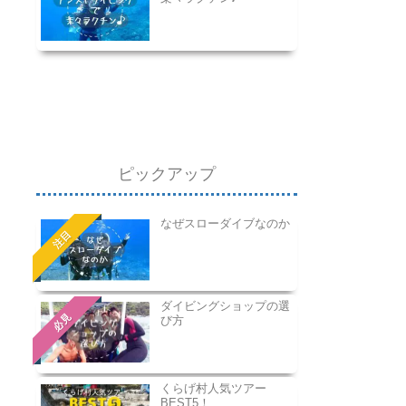
ピックアップ
なぜスローダイブなのか
注目
ダイビングショップの選
必見
び方
くらげ村人気ツアー
BEST5！