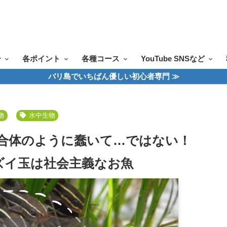
ツアー一覧
ツアースケジュール
料金案内
お問合せ
お客様の声
ー
各ポイント
各種コース
YouTube SNSなど
バリ島でいちばん優しい初心者専門 ≫
物
水中生物
合体のように蠢いて…ではない！
ズイ玉は社会主義なお魚