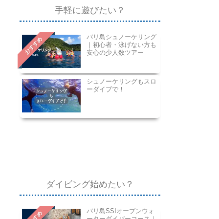
手軽に遊びたい？
バリ島シュノーケリング
おすすめ
｜初心者・泳げない方も
安心の少人数ツアー
シュノーケリングもスロ
ーダイブで！
ダイビング始めたい？
バリ島SSIオープンウォ
ーターダイバーコース｜