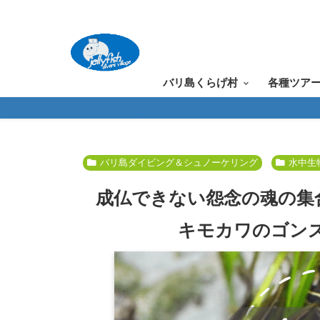
バリ島くらげ村
各種ツア
バリ島ダイビング＆シュノーケリング
水中生
成仏できない怨念の魂の集
キモカワのゴン