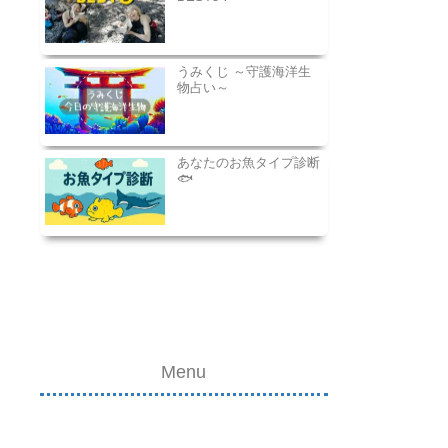
うみくじ ～守護海洋生
物占い～
あなたのお魚タイプ診断
🐟
Menu