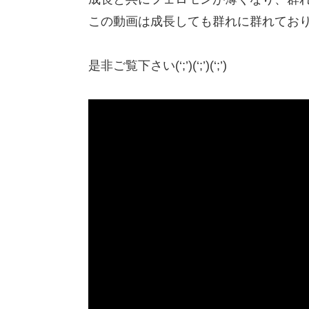
この動画は成長しても群れに群れてお
是非ご覧下さい(‘;’)(‘;’)(‘;’)