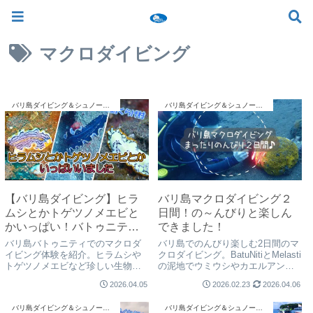
ツアー一覧
ツアースケジュール
料金案内
お問合せ
お客様の声
バリ島でいちばん優しい初心者専門 ≫
マクロダイビング
バリ島ダイビング＆シュノーケリング
バリ島ダイビング＆シュノーケリング
【バリ島ダイビング】ヒラ
バリ島マクロダイビング２
ムシとかトゲツノメエビと
日間！の～んびりと楽しん
かいっぱい！バトゥニティ
できました！
でマクロダイビング(#^^#)
バリ島バトゥニティでのマクロダ
バリ島でのんびり楽しむ2日間のマ
イビング体験を紹介。ヒラムシや
クロダイビング。BatuNitiとMelasti
トゲツノメエビなど珍しい生物が
の泥地でウミウシやカエルアンコ
いっぱい！動画付きで水中世界を
ウなど多彩な生物に出会えた体験
2026.04.05
2026.02.23
2026.04.06
お届けします。
を動画付きで紹介！
バリ島ダイビング＆シュノーケリング
バリ島ダイビング＆シュノーケリング