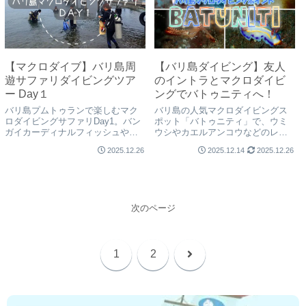
【マクロダイブ】バリ島周
【バリ島ダイビング】友人
遊サファリダイビングツア
のイントラとマクロダイビ
ー Day１
ングでバトゥニティへ！
バリ島プムトゥランで楽しむマク
バリ島の人気マクロダイビングス
ロダイビングサファリDay1。バン
ポット「バトゥニティ」で、ウミ
ガイカーディナルフィッシュやタ
ウシやカエルアンコウなどのレア
ツノオトシゴなど希少生物に出会
生物に出会える体験を紹介。日本
2025.12.26
2025.12.14
2025.12.26
える体験を、日本人ガイドが少人
人インストラクターが少人数制で
数制で安心サポート。
安心ガイド。初心者からベテラン
まで楽しめるバリ島ダイビング情
報。
次のページ
次
1
2
へ