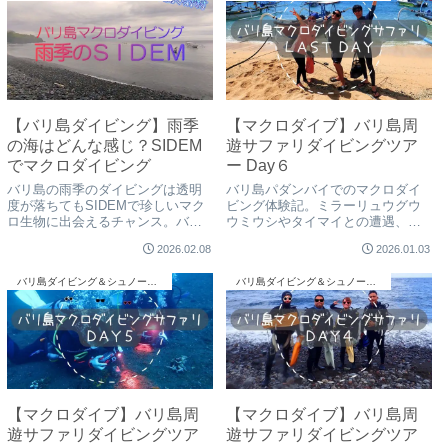
【バリ島ダイビング】雨季
【マクロダイブ】バリ島周
の海はどんな感じ？SIDEM
遊サファリダイビングツア
でマクロダイビング
ー Day６
バリ島の雨季のダイビングは透明
バリ島パダンバイでのマクロダイ
度が落ちてもSIDEMで珍しいマク
ビング体験記。ミラーリュウグウ
ロ生物に出会えるチャンス。バリ
ウミウシやタイマイとの遭遇、サ
島くらげ村の少人数制＆日本人イ
ファリツアー最終日の様子を紹
2026.02.08
2026.01.03
ンストラクター同行で安心のダイ
介。透明度や水温など現地情報も
ビングを体験しに来てください。
掲載。
バリ島ダイビング＆シュノーケリング
バリ島ダイビング＆シュノーケリング
【マクロダイブ】バリ島周
【マクロダイブ】バリ島周
遊サファリダイビングツア
遊サファリダイビングツア