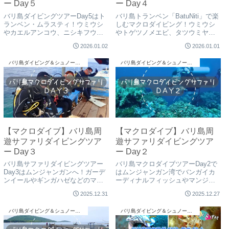
ー Day５
ー Day４
バリ島ダイビングツアーDay5はト
バリ島トランベン「BatuNiti」で楽
ランベン・ムラスティ！ウミウシ
しむマクロダイビング！ウミウシ
やカエルアンコウ、ニシキフウラ
やトゲツノメエビ、タツウミヤッ
イウオなどのマクロ生物が続々登
コなどレア生物が続々登場。くら
2026.01.02
2026.01.01
場。少人数制で安心のくらげ村ダ
げ村の少人数制サファリツアー
イビングサービスがご案内しま
Day4の様子をご紹介します。
バリ島ダイビング＆シュノーケリング
バリ島ダイビング＆シュノーケリング
す。
【マクロダイブ】バリ島周
【マクロダイブ】バリ島周
遊サファリダイビングツア
遊サファリダイビングツア
ー Day３
ー Day２
バリ島サファリダイビングツアー
バリ島マクロダイブツアーDay2で
Day3はムンジャンガンへ！ガーデ
はムンジャンガン湾でバンガイカ
ンイールやギンガハゼなどのマク
ーディナルフィッシュやマンジュ
ロ生物から、広大なホワイトサン
ウイシモチなどのレア生物を観
2025.12.31
2025.12.27
ドのワイド景観まで楽しめます。
察。少人数制で安心のサファリダ
バリ島くらげ村が安全で楽しいダ
イビングを体験できます。
バリ島ダイビング＆シュノーケリング
バリ島ダイビング＆シュノーケリング
イビングをご案内。