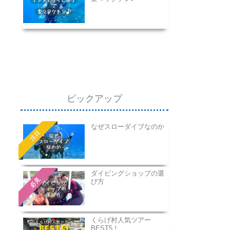
ピックアップ
なぜスローダイブなのか
注目
ダイビングショップの選
必見
び方
くらげ村人気ツアー
BEST5！