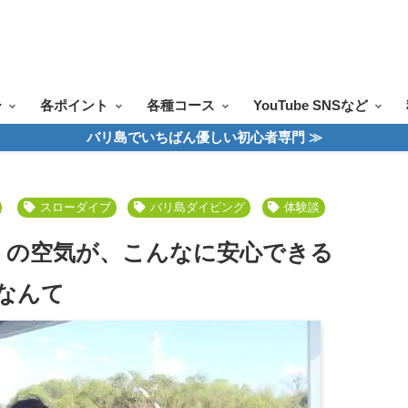
ツアー一覧
ツアースケジュール
料金案内
お問合せ
お客様の声
ー
各ポイント
各種コース
YouTube SNSなど
バリ島でいちばん優しい初心者専門 ≫
スローダイブ
バリ島ダイビング
体験談
」の空気が、こんなに安心できる
なんて