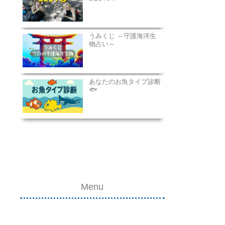
うみくじ ～守護海洋生
物占い～
あなたのお魚タイプ診断
🐟
Menu