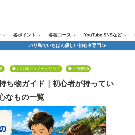
ツアー一覧
ツアースケジュール
料金案内
お問合せ
お客様の声
ー
各ポイント
各種コース
YouTube SNSなど
バリ島でいちばん優しい初心者専門 ≫
消
バリ島シュノーケリング
不安解消
持ち物ガイド｜初心者が持ってい
心なもの一覧