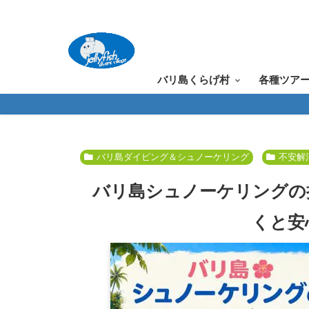
バリ島くらげ村
各種ツア
バリ島ダイビング＆シュノーケリング
不安解
バリ島シュノーケリングの
くと安