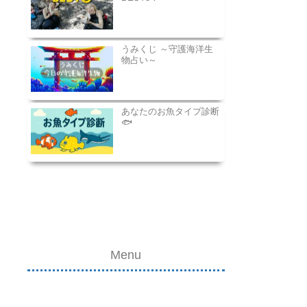
うみくじ ～守護海洋生
物占い～
あなたのお魚タイプ診断
🐟
Menu