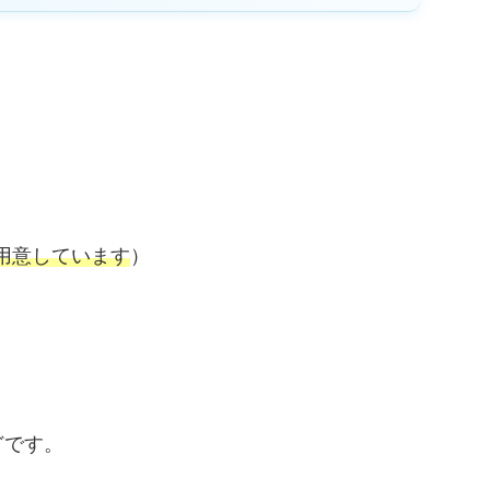
、
用意しています
）
どです。