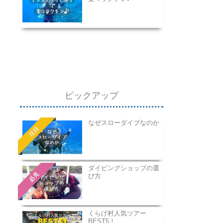
ピックアップ
なぜスローダイブなのか
注目
ダイビングショップの選
必見
び方
くらげ村人気ツアー
BEST5！